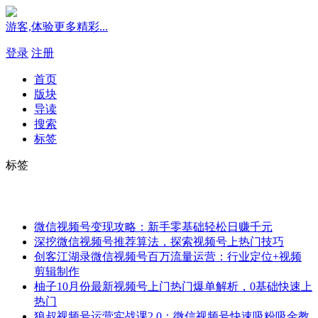
游客,体验更多精彩...
登录
注册
首页
版块
导读
搜索
标签
标签
微信视频号变现攻略：新手零基础轻松日赚千元
深挖微信视频号推荐算法，探索视频号上热门技巧
创客江湖录微信视频号百万流量运营：行业定位+视频
剪辑制作
柚子10月份最新视频号上门热门爆单解析，0基础快速上
热门
狼叔视频号运营实战课2.0：微信视频号快速吸粉吸金教