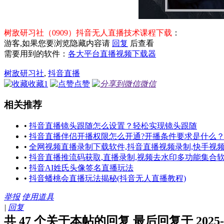
树敌研习社（0909）抖音无人直播技术课程下载
：
游客,如果您要浏览隐藏内容请
回复
后查看
需要用到的软件：
各大平台直播视频下载器
树敌研习社
,
抖音直播
收藏
1
点赞
微信
相关推荐
•
抖音直播镜头跟随怎么设置？轻松实现镜头跟随
•
抖音直播伴侣开播权限怎么开通?开播条件要求是什么
•
全网视频直播录制下载软件,抖音直播视频录制,快手视
•
抖音直播推流码获取,直播录制,视频去水印多功能集合
•
抖音AI姓氏头像签名直播玩法
•
抖音蟠桃会直播玩法揭秘(抖音无人直播教程)
举报
使用道具
|
回复
共 47 个关于本帖的回复 最后回复于 2025-5-1