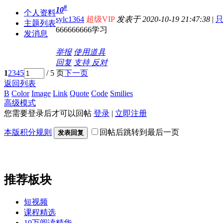
#
10
个人资料
sylc1364
超级VIP
发表于 2020-10-19 21:47:38
|
主题列表
666666666学习
发消息
举报
使用道具
回复
支持
反对
1
2
3
4
5
/ 5 页
下一页
返回列表
B
Color
Image
Link
Quote
Code
Smilies
高级模式
您需要登录后才可以回帖
登录
|
立即注册
本版积分规则
回帖后跳转到最后一页
发表回复
推荐板块
短视频
课程精选
10万阅读精华