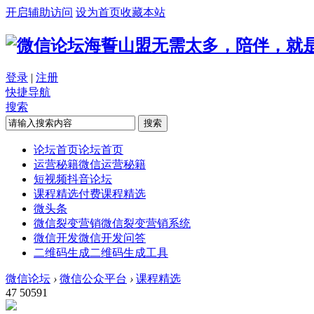
开启辅助访问
设为首页
收藏本站
海誓山盟无需太多，陪伴，就
登录
|
注册
快捷导航
搜索
搜索
论坛首页
论坛首页
运营秘籍
微信运营秘籍
短视频
抖音论坛
课程精选
付费课程精选
微头条
微信裂变营销
微信裂变营销系统
微信开发
微信开发问答
二维码生成
二维码生成工具
微信论坛
›
微信公众平台
›
课程精选
47
50591