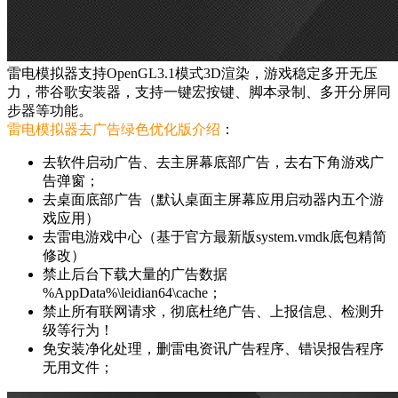
雷电模拟器支持OpenGL3.1模式3D渲染，游戏稳定多开无压
力，带谷歌安装器，支持一键宏按键、脚本录制、多开分屏同
步器等功能。
雷电模拟器去广告绿色优化版介绍
：
去软件启动广告、去主屏幕底部广告，去右下角游戏广
告弹窗；
去桌面底部广告（默认桌面主屏幕应用启动器内五个游
戏应用）
去雷电游戏中心（基于官方最新版system.vmdk底包精简
修改）
禁止后台下载大量的广告数据
%AppData%\leidian64\cache；
禁止所有联网请求，彻底杜绝广告、上报信息、检测升
级等行为！
免安装净化处理，删雷电资讯广告程序、错误报告程序
无用文件；