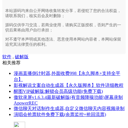
本站源码均来自公开网络收集转发分享，若侵犯了您的合法权益，
请联系我们，核实后会及时删除；
源码仅供学习交流，若商业使用，请购买正版授权，否则产生的一
切后果将由用户自行承担；
对不遵守本声明或其他违法、恶意使用本网站内容者，本网站保留
追究其法律责任的权利。
软件
,
破解版
相关推荐
漫画直播倒计时器,外面收费998【永久脚本+支持全平
台】
影视解说文案自动生成器【永久版脚本】软件详细教程
醒图VIP破解版:解锁会员高级功能(免费下载)
傲软录屏v1.6.3.4最新破解版(有音频降噪功能)屏幕录制
ApowerREC
微信聊天对话制作生成器,自定义微信聊天内容视频录制
演唱会抢票软件免费下载(余票监控+抢回流票)