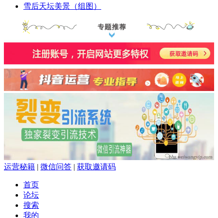
雪后天坛美景（组图）
运营秘籍
|
微信问答
|
获取邀请码
首页
论坛
搜索
我的