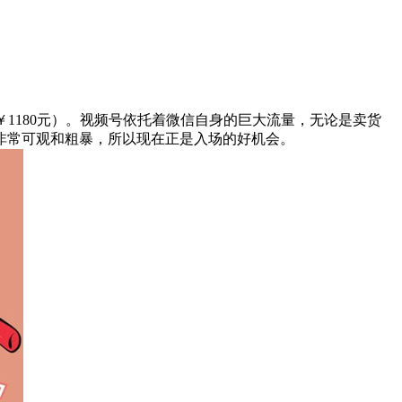
￥1180元）。视频号依托着微信自身的巨大流量，无论是卖货
非常可观和粗暴，所以现在正是入场的好机会。