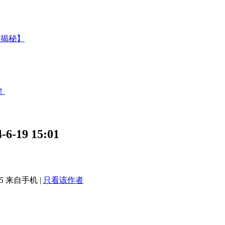
【揭秘】
！
19 15:01
5
来自手机
|
只看该作者