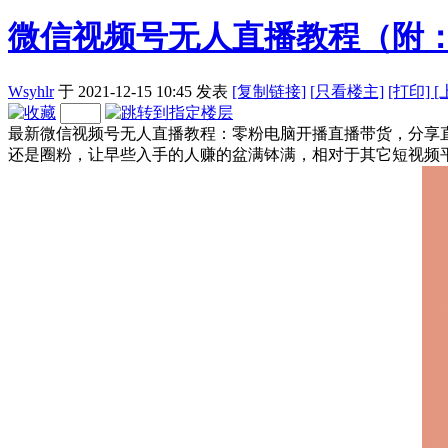
微信视频号无人直播教程（附
Wsyhlr
于 2021-12-15 10:45
发表
[复制链接]
[
只看楼主]
[打印]
[
最新微信视频号无人直播教程：零粉电脑开播直播带货，分享直播
还是圈粉，让早些入手的人赚的盆满钵满，相对于其它短视频