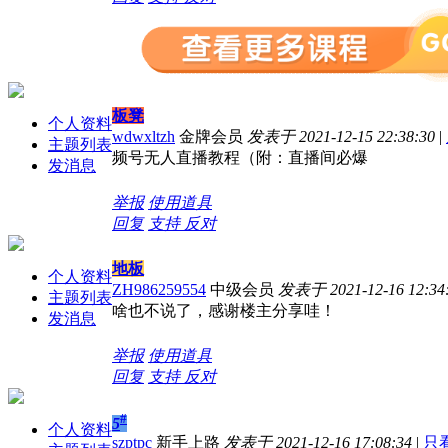
板凳
个人资料
wdwxltzh
金牌会员
发表于 2021-12-15 22:38:30
|
主题列表
频号无人直播教程（附：直播间必爆
发消息
举报
使用道具
回复
支持
反对
地板
个人资料
ZH986259554
中级会员
发表于 2021-12-16 12:34
主题列表
啥也不说了，感谢楼主分享哇！
发消息
举报
使用道具
回复
支持
反对
#
5
个人资料
szptpc
新手上路
发表于 2021-12-16 17:08:34
|
只