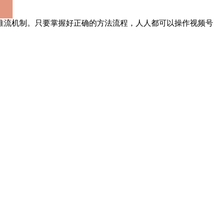
推流机制。只要掌握好正确的方法流程，人人都可以操作视频号