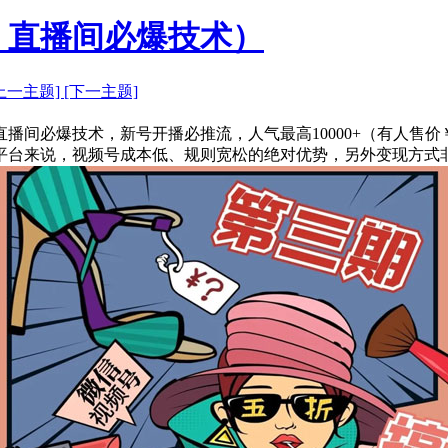
：直播间必爆技术）
上一主题]
[下一主题]
间必爆技术，新号开播必推流，人气最高10000+（有人售价
平台来说，视频号成本低、规则宽松的绝对优势，另外变现方式