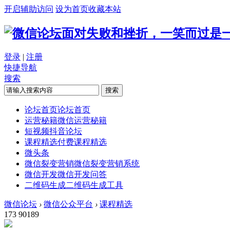
开启辅助访问
设为首页
收藏本站
面对失败和挫折，一笑而过是
登录
|
注册
快捷导航
搜索
搜索
论坛首页
论坛首页
运营秘籍
微信运营秘籍
短视频
抖音论坛
课程精选
付费课程精选
微头条
微信裂变营销
微信裂变营销系统
微信开发
微信开发问答
二维码生成
二维码生成工具
微信论坛
›
微信公众平台
›
课程精选
173
90189