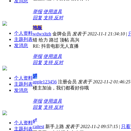
发消息
举报
使用道具
回复
支持
反对
地板
个人资料
wdwxltzh
金牌会员
发表于 2022-11-1 21:34:10
|
主题列表
错 给力 路过 顶帖 高兴
发消息
RE: 抖音电影无人直播
举报
使用道具
回复
支持
反对
#
5
个人资料
apple123456
注册会员
发表于 2022-11-2 01:46:25
主题列表
楼主加油，我们都看好你哦
发消息
举报
使用道具
回复
支持
反对
#
6
个人资料
caitest
新手上路
发表于 2022-11-2 09:57:15
|
只看
主题列表