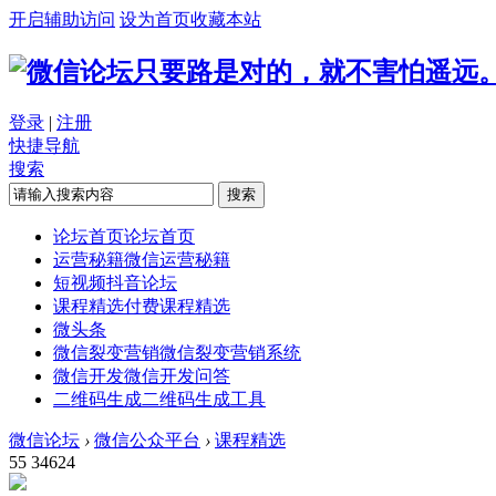
开启辅助访问
设为首页
收藏本站
只要路是对的，就不害怕遥远
登录
|
注册
快捷导航
搜索
搜索
论坛首页
论坛首页
运营秘籍
微信运营秘籍
短视频
抖音论坛
课程精选
付费课程精选
微头条
微信裂变营销
微信裂变营销系统
微信开发
微信开发问答
二维码生成
二维码生成工具
微信论坛
›
微信公众平台
›
课程精选
55
34624