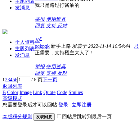
主题列表
我只是路过打酱油的
发消息
举报
使用道具
回复
支持
反对
#
10
个人资料
pqkpqk
新手上路
发表于 2022-11-14 10:54:44
|
只
主题列表
正需要，支持楼主大人了！
发消息
举报
使用道具
回复
支持
反对
1
2
3
4
5
6
/ 6 页
下一页
返回列表
B
Color
Image
Link
Quote
Code
Smilies
高级模式
您需要登录后才可以回帖
登录
|
立即注册
本版积分规则
回帖后跳转到最后一页
发表回复