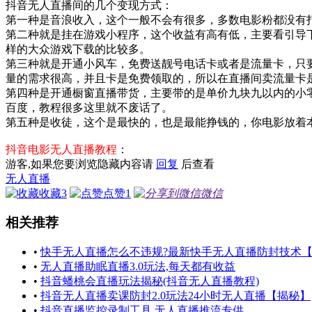
抖音无人直播间的几个变现方式：
第一种是音浪收入，这个一般不会有很多，多数电影粉都没有
第二种就是挂在游戏小程序，这个收益有高有低，主要看引导
样的大众游戏下载的比较多。
第三种就是开通小风车，免费送靓号电话卡或者是流量卡，只要
量的需求很高，并且卡是免费领取的，所以在直播间卖流量卡是
第四种是开通橱窗直播带货，主要带的是单价九块九以内的小
百度，教程很多这里就不废话了。
第五种是收徒，这个是最快的，也是最能挣钱的，你电影放着
抖音电影无人直播教程
：
游客,如果您要浏览隐藏内容请
回复
后查看
无人直播
收藏
3
点赞
1
微信
相关推荐
•
快手无人直播怎么不违规?最新快手无人直播防封技术
•
无人直播助眠直播3.0玩法,每天都有收益
•
抖音蟠桃会直播玩法揭秘(抖音无人直播教程)
•
抖音无人直播卖课防封2.0玩法24小时无人直播【揭秘】
•
抖音直播监控录制工具,无人直播推流专供