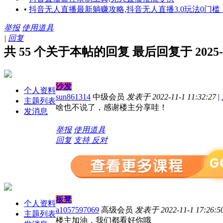
•
抖音无人直播最新躺赚攻略,抖音无人直播3.0玩法0门槛
举报
使用道具
|
回复
共 55 个关于本帖的回复 最后回复于 2025-5-2
沙发
个人资料
sun861314
中级会员
发表于 2022-11-1 11:32:27
|
主题列表
啥也不说了，感谢楼主分享哇！
发消息
举报
使用道具
回复
支持
反对
板凳
个人资料
a1057597069
高级会员
发表于 2022-11-1 17:26:5
主题列表
楼主加油，我们都看好你哦