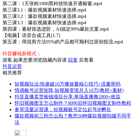
第二课：1天张粉1000黑科技快速开通橱窗.mp4
第三课3.1：爆款视频素材快速选择.mp4
第三课3.2：爆款视频素材快速选择.mp4
第三课3.3：爆款视频素材快速选择.mp4
第四课：素材筛选进阶，AI搞定99%爆款文案.mp4
【电脑】语音合成工具[1.7]
第五课：用混剪方法95%的产品都可顺利过原创投流.mp4
抖音赚钱新模式
：
游客,如果您要浏览隐藏内容请
回复
后查看
抖音运营
相关推荐
短视频玩法:快速破10万播放量核心技巧+流量密码
情感账号运营矩阵,短视频变现月入10万(教程+素材)
抖音直播卖货捡钱项目分享:单场直播撸2000+收益
怀旧视频图文怎么制作？8090后怀旧视频图文制作教程
参哥流量运营课，短视频账号定位起号IP孵化
爆款视频前三秒怎么拍？教您50种爆款视频拍摄不同手
法