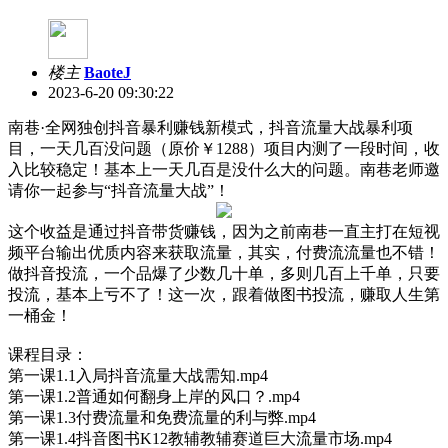
楼主
BaoteJ
2023-6-20 09:30:22
南巷·全网独创抖音暴利赚钱新模式，抖音流量大战暴利项
目，一天几百没问题（原价￥1288）项目内测了一段时间，收
入比较稳定！基本上一天几百是没什么大的问题。南巷老师邀
请你一起参与“抖音流量大战”！
这个收益是通过抖音带货赚钱，因为之前南巷一直主打在短视
频平台输出优质内容来获取流量，其实，付费流流量也不错！
做抖音投流，一个品爆了少数几十单，多则几百上千单，只要
投流，基本上亏不了！这一次，跟着做图书投流，赚取人生第
一桶金！
课程目录：
第一课1.1入局抖音流量大战需知.mp4
第一课1.2普通如何翻身上岸的风口？.mp4
第一课1.3付费流量和免费流量的利与弊.mp4
第一课1.4抖音图书K12教辅教辅赛道巨大流量市场.mp4