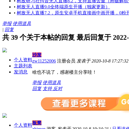
•
树敌研习社抖音无人直播8.2，支持直播去重（附破解软
•
树敌无人直播9.0全终端原生开播（独家更新）
•
树敌无人直播7.2，原生安卓手机直接画中画开播，0粉
举报
使用道具
|
回复
共 39 个关于本帖的回复 最后回复于 2022-12-
沙发
个人资料
zw11252006
注册会员
发表于 2020-10-8 17:27:32
主题列表
发消息
啥也不说了，感谢楼主分享哇！
举报
使用道具
回复
支持
反对
板凳
个人资料
zhimen
游客
发表于 2020-10-8 19:34:21
|
只看该