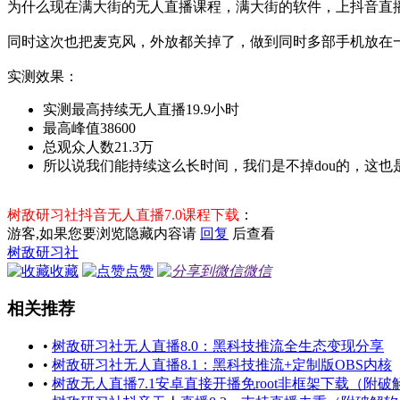
为什么现在满大街的无人直播课程，满大街的软件，上抖音直
同时这次也把麦克风，外放都关掉了，做到同时多部手机放在
实测效果：
实测最高持续无人直播19.9小时
最高峰值38600
总观众人数21.3万
所以说我们能持续这么长时间，我们是不掉dou的，这也
树敌研习社抖音无人直播7.0课程下载
：
游客,如果您要浏览隐藏内容请
回复
后查看
树敌研习社
收藏
点赞
微信
相关推荐
•
树敌研习社无人直播8.0：黑科技推流全生态变现分享
•
树敌研习社无人直播8.1：黑科技推流+定制版OBS内核
•
树敌无人直播7.1安卓直接开播免root非框架下载（附