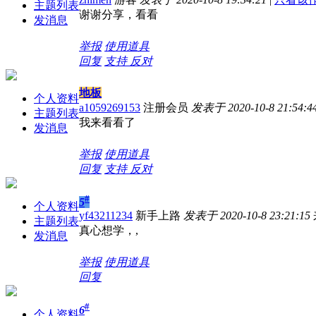
主题列表
谢谢分享，看看
发消息
举报
使用道具
回复
支持
反对
地板
个人资料
a1059269153
注册会员
发表于 2020-10-8 21:54:4
主题列表
我来看看了
发消息
举报
使用道具
回复
支持
反对
#
5
个人资料
yf43211234
新手上路
发表于 2020-10-8 23:21:15
主题列表
真心想学，,
发消息
举报
使用道具
回复
#
6
个人资料