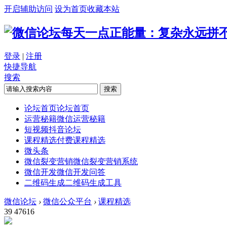
开启辅助访问
设为首页
收藏本站
每天一点正能量：复杂永远拼不
登录
|
注册
快捷导航
搜索
搜索
论坛首页
论坛首页
运营秘籍
微信运营秘籍
短视频
抖音论坛
课程精选
付费课程精选
微头条
微信裂变营销
微信裂变营销系统
微信开发
微信开发问答
二维码生成
二维码生成工具
微信论坛
›
微信公众平台
›
课程精选
39
47616