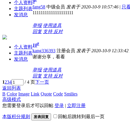
9
个人资料
fang58
中级会员
发表于 2020-10-9 10:57:46
|
只
主题列表
11111111111111111111
发消息
举报
使用道具
回复
支持
反对
#
10
个人资料
kang336393
注册会员
发表于 2020-10-9 12:33:42
主题列表
谢谢分享，看看
发消息
举报
使用道具
回复
支持
反对
1
2
3
4
/ 4 页
下一页
返回列表
B
Color
Image
Link
Quote
Code
Smilies
高级模式
您需要登录后才可以回帖
登录
|
立即注册
本版积分规则
回帖后跳转到最后一页
发表回复