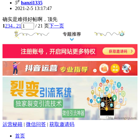
#
5
hanzi1335
2021-2-5 13:17:47
确实是难得好帖啊，顶先
1
2
3
4
.. 21
/ 21 页
下一页
运营秘籍
|
微信问答
|
获取邀请码
首页