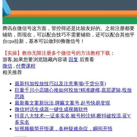
腾讯在微信号这方面，管控得还是比较友好的。之前注册都要
辅助，而现在，可以配合技巧不需要辅助，还可以配合其他平
台cpa拉新，基本可以做到0撸微信号！
【实操】教你无限注册多个微信号的方法教程下载
：
游客,如果您要浏览隐藏内容请
回复
后查看
微信
,
付费课程
相关推荐
最新抖加投放技巧以及注意事项(干货分享)
巨量千川小店随心推如何投放?精准建模,底层逻辑,投放
思路
最新毒文案新玩法,牌匾文案号,起号快易变现
微信对话生成器一键生成视频软件
抖音八大技术:一证多实名,账号秒注销,断抖破投流,蓝V
多实名
短视频极简开悟课，各种​疑难杂症，瞬间开悟