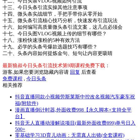
十二、今日头条VLOG视频如何引流
十三、今日头条引流实操其他注意事项
十四、微头条实战细节，手把手带你从零开始
十五、微头条引流核心技巧分析，快速发布引流玩法
十六、如何编写高质量微头条引流文案，这几点必须会
十七、今日头图VLOG视频上传的细节有哪些？
十八、涨粉快速涨粉的5种有效方法
十九、必学的头条号爆款选题技巧有哪些？
二十、头条内容如何提炼金句、短句让内容更吸睛
最新狼叔今日头条引流技术第9期课程免费下载
：
游客,如果您要浏览隐藏内容请
回复
后查看
免费课程
,
今日头条
相关推荐
抖音直播同款小视频劳斯莱斯中控改名视频汽车豪车祝
福(附软件)
漫画直播倒计时器,外面收费998【永久脚本+支持全平
台】
抖音无人直播动漫解说项目(最新外面收费899)单号日入
500+
零基础学习3D育儿动画：无需真人出镜(全套课程)