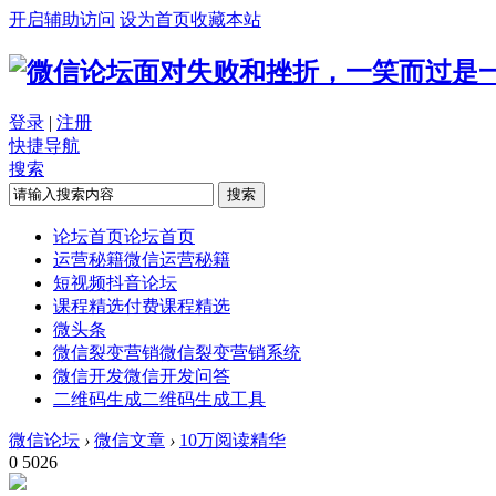
开启辅助访问
设为首页
收藏本站
面对失败和挫折，一笑而过是
登录
|
注册
快捷导航
搜索
搜索
论坛首页
论坛首页
运营秘籍
微信运营秘籍
短视频
抖音论坛
课程精选
付费课程精选
微头条
微信裂变营销
微信裂变营销系统
微信开发
微信开发问答
二维码生成
二维码生成工具
微信论坛
›
微信文章
›
10万阅读精华
0
5026