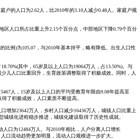
户的人口为2.62人，比2010年的3.10人减少0.48人。家庭户规
东部地区人口所占比重上升2.15个百分点，中部地区下降0.79个百分
性的比例)为105.07，与2010年基本持平，略有降低。出生人口性
18.70%(其中，65岁及以上人口为19064万人，占13.50%)。与
分点。我国少儿人口比重回升，生育政策调整取得了积极成效。同时，人
5467人，15岁及以上人口的平均受教育年限由9.08年提高至
措施取得了积极成效，人口素质不断提高。
镇人口增加23642万人，乡村人口减少16436万人，城镇人口比重上
新型城镇化进程稳步推进，城镇化建设取得了历史性成就。
动人口为12484万人。与2010年相比，人户分离人口增长
条件，人口流动趋势更加明显，流动人口规模进一步扩大。