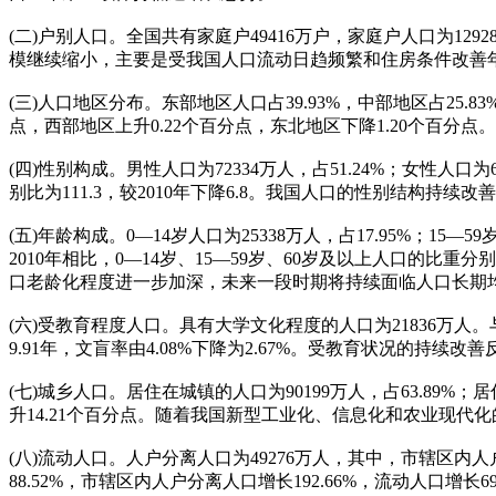
(二)户别人口。全国共有家庭户49416万户，家庭户人口为12928
模继续缩小，主要是受我国人口流动日趋频繁和住房条件改善
(三)人口地区分布。东部地区人口占39.93%，中部地区占25.8
点，西部地区上升0.22个百分点，东北地区下降1.20个百分
(四)性别构成。男性人口为72334万人，占51.24%；女性人口为
别比为111.3，较2010年下降6.8。我国人口的性别结构持续改
(五)年龄构成。0—14岁人口为25338万人，占17.95%；15—59
2010年相比，0—14岁、15—59岁、60岁及以上人口的比
口老龄化程度进一步加深，未来一段时期将持续面临人口长期
(六)受教育程度人口。具有大学文化程度的人口为21836万人。与
9.91年，文盲率由4.08%下降为2.67%。受教育状况的
(七)城乡人口。居住在城镇的人口为90199万人，占63.89%；
升14.21个百分点。随着我国新型工业化、信息化和农业现
(八)流动人口。人户分离人口为49276万人，其中，市辖区内人户
88.52%，市辖区内人户分离人口增长192.66%，流动人