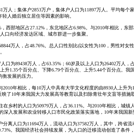
1万人；集体户2853万户，集体户人口为11897万人。平均每个家庭
年轻人婚后独立居住等因素的影响。
3%，西部地区占27.12%，东北地区占6.98%。与2010年相比，
点。人口向经济发达区域、城市群进一步集聚。
68844万人，占48.76%。总人口性别比(以女性为100，男性对女
善。
岁人口为89438万人，占63.35%；60岁及以上人口为26402万人，占
重分别上升1.35个百分点、下降6.79个百分点、上升5.44个百
均衡发展的压力。
2010年相比，每10万人中具有大学文化程度的由8930人上升为1
持续改善反映了10年来我国大力发展高等教育以及扫除青壮年文盲等
居住在乡村的人口为50979万人，占36.11%。与2010年相比，城
代化的深入发展和农业转移人口市民化政策落实落地，10年来我国
分离人口为11694万人，流动人口为37582万人，其中，跨省流
口增长69.73%。我国经济社会持续发展，为人口的迁移流动创造了