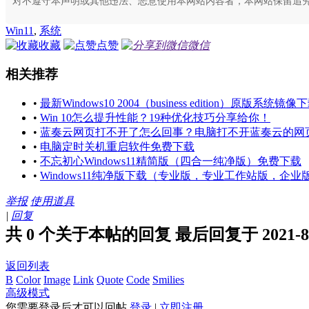
对不遵守本声明或其他违法、恶意使用本网站内容者，本网站保留追
Win11
,
系统
收藏
点赞
微信
相关推荐
•
最新Windows10 2004（business edition）原版系统镜像
•
Win 10怎么提升性能？19种优化技巧分享给你！
•
蓝奏云网页打不开了怎么回事？电脑打不开蓝奏云的网
•
电脑定时关机重启软件免费下载
•
不忘初心Windows11精简版（四合一纯净版）免费下载
•
Windows11纯净版下载（专业版，专业工作站版，企
举报
使用道具
|
回复
共 0 个关于本帖的回复 最后回复于 2021-8-7
返回列表
B
Color
Image
Link
Quote
Code
Smilies
高级模式
您需要登录后才可以回帖
登录
|
立即注册