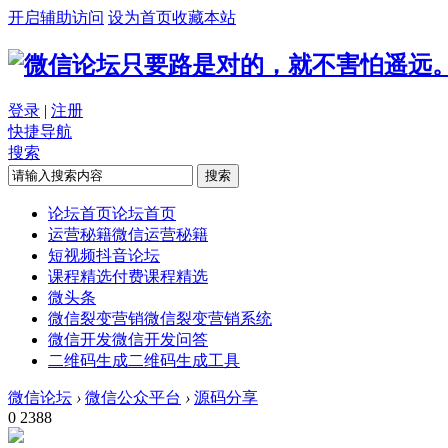
开启辅助访问
设为首页
收藏本站
只要路是对的，就不害怕遥远
登录
|
注册
快捷导航
搜索
搜索
论坛首页
论坛首页
运营秘籍
微信运营秘籍
短视频
抖音论坛
课程精选
付费课程精选
微头条
微信裂变营销
微信裂变营销系统
微信开发
微信开发问答
二维码生成
二维码生成工具
微信论坛
›
微信公众平台
›
源码分享
0
2388