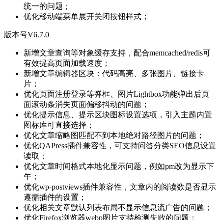
统一的问题；
优化移动端菜单展开关闭按钮样式；
版本号V6.7.0
新增文章查询等对象缓存支持，配合memcached/redis可
有效提高页面加载速度；
新增文章编辑器区块：代码高亮、多张图片、链接卡
片；
优化页面注册登录等弹框、图片Lightbox功能弹出后页
面滚动条消失页面偏移抖动的问题；
优化提示信息、提示区块图标设置选项，引入主题内置
图标库可直接选择；
优化文章缩略图匹配不到本地绝对路径图片的问题；
优化QAPress插件兼容性，可支持问答分类SEO信息设置
读取；
优化文章时间格式本地化显示问题，例如pm改为显示下
午；
优化wp-postviews插件兼容性，文章内的阅读数是否显示
遵循插件的设置；
优化相关文章默认列表布局不显示信息流广告的问题；
优化Firefox浏览器webp图片支持检测失败的问题；