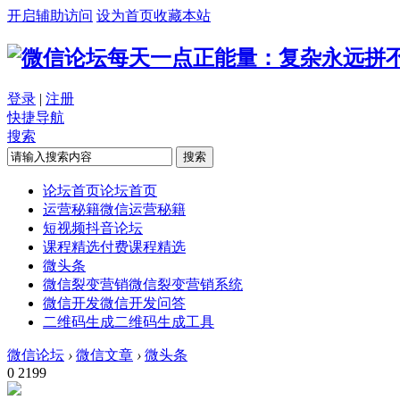
开启辅助访问
设为首页
收藏本站
每天一点正能量：复杂永远拼不
登录
|
注册
快捷导航
搜索
搜索
论坛首页
论坛首页
运营秘籍
微信运营秘籍
短视频
抖音论坛
课程精选
付费课程精选
微头条
微信裂变营销
微信裂变营销系统
微信开发
微信开发问答
二维码生成
二维码生成工具
微信论坛
›
微信文章
›
微头条
0
2199