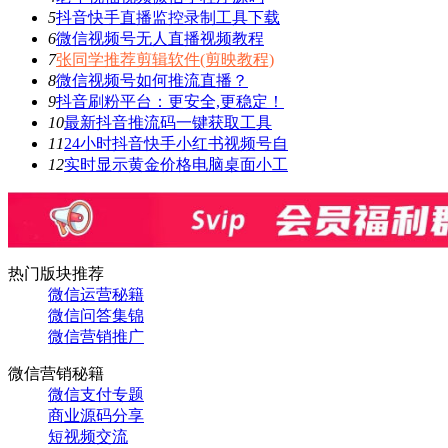
5
抖音快手直播监控录制工具下载
6
微信视频号无人直播视频教程
7
张同学推荐剪辑软件(剪映教程)
8
微信视频号如何推流直播？
9
抖音刷粉平台：更安全,更稳定！
10
最新抖音推流码一键获取工具
11
24小时抖音快手小红书视频号自
12
实时显示黄金价格电脑桌面小工
热门版块推荐
微信运营秘籍
微信问答集锦
微信营销推广
微信营销秘籍
微信支付专题
商业源码分享
短视频交流