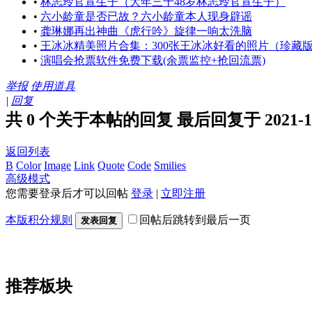
•
林志玲官宣生子（大年三十48岁林志玲官宣生子）
•
六小龄童是否已故？六小龄童本人现身辟谣
•
龚琳娜再出神曲《虎行吟》旋律一响太洗脑
•
王冰冰精美照片合集：300张王冰冰好看的照片（珍藏
•
演唱会抢票软件免费下载(余票监控+抢回流票)
举报
使用道具
|
回复
共 0 个关于本帖的回复 最后回复于 2021-12-1
返回列表
B
Color
Image
Link
Quote
Code
Smilies
高级模式
您需要登录后才可以回帖
登录
|
立即注册
本版积分规则
回帖后跳转到最后一页
发表回复
推荐板块