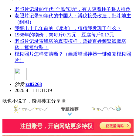
老照片记录80年代“全民气功”，有人隔着柱子将人推倒
老照片记录50年代的中国人：溥仪接受改造，批斗地主
（组图）
我翻出十几年前的《读者》，猜猜我发现了什么？
1968年的物价，肉每斤0.72元，豆腐每斤0.17元
老照片记录雷锋塔的真实模样，曾被百姓频繁盗取塔
砖，摇摇欲坠！
模糊照片怎样变清晰？（画质增强神器一键修复模糊照
片）
沙发
zz82268
2026-4-11 11:11:19
啥也不说了，感谢楼主分享哇！