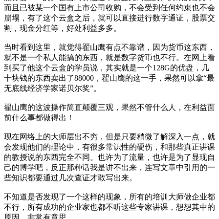
而且已被某一个国有上市公司收购，不会受到任何约束也不会
崩塌，有了这个云盒之后，就可以直接进行数字通证，股票交
割，现金分红等，好处利益多多。
当时看到这里，就觉得翟山鹰有点不靠谱，因为货币这东西，
就不是一个私人能搞的东西，就是数字货币也不行。在网上看
到买了他这个云盒的学员说，其实就是一个128G的优盘，几
十块钱的东西卖出了88000，翟山鹰的这一手，果然可以拿“最
无底线经济学家诺贝尔奖”。
翟山鹰的这波操作简直颠覆三观，果然不管什么人，在利益面
前什么事都做得出！
现在网络上的大师层出不穷，但是只要稍微了解深入一点，就
会发现他们的理论中，有很多常识性的硬伤，和那些真正讲课
的教授说的东西完全不同。也许为了流量，也许是为了显现自
己的博学吧，反正那种话我是讲不出来，连写文章中引用的一
些知识都要通过几次查证才敢写出来。
不知道是否发现了一个这样的现象，所有的培训大师做企业都
不行，所有成功的企业家也都不听这些专家讲课，想想其中的
原因，非常有意思。