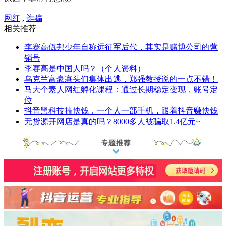
网红
,
诈骗
相关推荐
李赛高佤邦少年自称远征军后代，其实是赌博公司的营
销号
李赛高是中国人吗？（个人资料）
乌克兰富豪寡头们集体出逃，郑强教授说的一点不错！
马大个素人网红孵化课程：通过长期稳定变现，账号定
位
抖音黑科技搞快钱，一个人一部手机，跟着抖音赚快钱
无货源开网店是真的吗？8000多人被骗取1.4亿元~