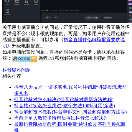
关于用电脑直播会卡的问题，正常情况下，使用抖音直播伴侣
直播是不会出现卡顿的现象的。可是，如果用户在使用过程中
感觉直播画面卡，可以参考《
抖音直播伴侣电脑配置要求说
明
》升级电脑配置。
如果电脑配置没问题，直播的时候还是会卡，请联系在线客
服：
远程1v1帮您解决电脑直播卡顿的问题。
抖音疑难问题
相关推荐
抖音八大技术:一证多实名,账号秒注销,断抖破投流,蓝V
多实名
抖音跳核对怎么解决?(抖音跳核对最新方法教程)
抖音核对实名怎么跳过?这个方法100%可用(亲测)
抖音解封技术教程(抖音申诉文件,抖音封禁解封方法等)
当前下单人数较多请稍后再试抖音怎么解决?
最新抖音跳核对教程(限时免费)通过修改序列号模拟新
机