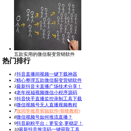
力微信营销！
五款实用的微信裂变营销软件
热门排行
1
抖音直播间视频一键下载神器
2
精心整理五款微信裂变营销软件
3
最新抖音卡直播广场技术分享！
4
老年祝福视频微信小程序源码
5
抖音快手直播监控录制工具下载
6
微信视频号无人直播视频教程
7
张同学推荐剪辑软件(剪映教程)
8
微信视频号如何推流直播？
9
抖音刷粉平台：更安全,更稳定！
10
最新抖音推流码一键获取工具