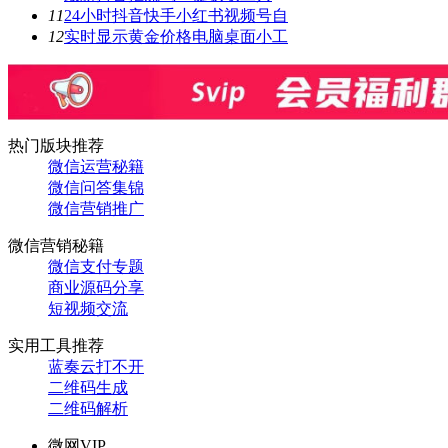
11
24小时抖音快手小红书视频号自
12
实时显示黄金价格电脑桌面小工
热门版块推荐
微信运营秘籍
微信问答集锦
微信营销推广
微信营销秘籍
微信支付专题
商业源码分享
短视频交流
实用工具推荐
蓝奏云打不开
二维码生成
二维码解析
微网VIP