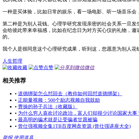
一种是买体验，比如日常的娱乐，看一场电影、听一场音乐会
第二种是为别人花钱。心理学研究发现亲密的社会关系一旦发
会给彼此带来幸福感，比如在纪念日为对方买心仪的礼物，邀
的。
我个人是很同意这个心理研究成果，听到这，您愿意为别人花
人生哲理
收藏
点赞
微信
相关推荐
•
道德绑架怎么怼回去（教你如何回怼道德绑架）
•
正能量视频：500个励志视频自我鼓励
•
曹操的孙子兵法（收藏版）
•
为什么穷人喜欢讨论政治，富人们却很少讨论国家大事
•
最高明的骗术就是让受骗者甘愿被骗
•
曾仕强视频全集1TB百度网盘资源 (曾仕强讲座大全)
举报
使用道具