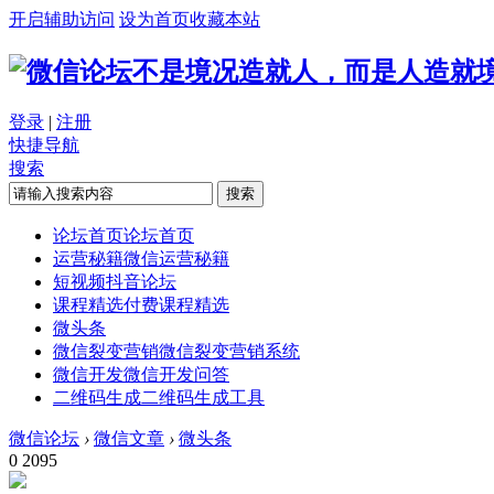
开启辅助访问
设为首页
收藏本站
不是境况造就人，而是人造就
登录
|
注册
快捷导航
搜索
搜索
论坛首页
论坛首页
运营秘籍
微信运营秘籍
短视频
抖音论坛
课程精选
付费课程精选
微头条
微信裂变营销
微信裂变营销系统
微信开发
微信开发问答
二维码生成
二维码生成工具
微信论坛
›
微信文章
›
微头条
0
2095