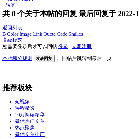
|
回复
共 0 个关于本帖的回复 最后回复于 2022-1-22
返回列表
B
Color
Image
Link
Quote
Code
Smilies
高级模式
您需要登录后才可以回帖
登录
|
立即注册
本版积分规则
回帖后跳转到最后一页
发表回复
推荐板块
短视频
课程精选
10万阅读精华
微信热门文章
热点聚焦
微信文章推广