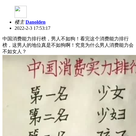
楼主
Danolden
2022-2-3 17:53:17
中国消费能力排行榜，男人不如狗！看完这个消费能力排行
榜，这男人的地位真是不如狗啊！究竟为什么男人消费能力会
不如女人？