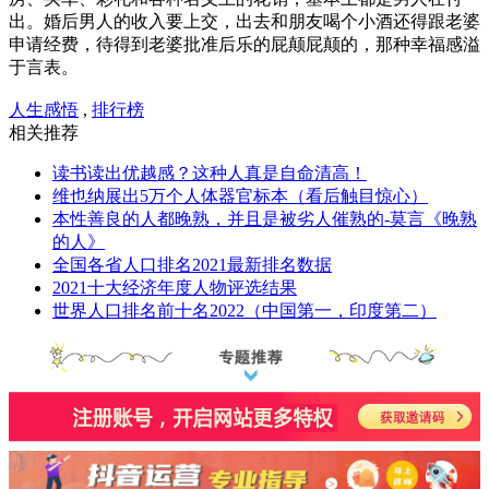
出。婚后男人的收入要上交，出去和朋友喝个小酒还得跟老婆
申请经费，待得到老婆批准后乐的屁颠屁颠的，那种幸福感溢
于言表。
人生感悟
,
排行榜
相关推荐
读书读出优越感？这种人真是自命清高！
维也纳展出5万个人体器官标本（看后触目惊心）
本性善良的人都晚熟，并且是被劣人催熟的-莫言《晚熟
的人》
全国各省人口排名2021最新排名数据
2021十大经济年度人物评选结果
世界人口排名前十名2022（中国第一，印度第二）