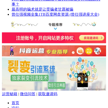
事？
最高明的骗术就是让受骗者甘愿被骗
曾仕强视频全集1TB百度网盘资源 (曾仕强讲座大全)
运营秘籍
|
微信问答
|
获取邀请码
首页
论坛