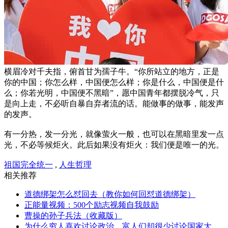
横眉冷对千夫指，俯首甘为孺子牛。“你所站立的地方，正是
你的中国；你怎么样，中国便怎么样；你是什么，中国便是什
么；你若光明，中国便不黑暗”，愿中国青年都摆脱冷气，只
是向上走，不必听自暴自弃者流的话。能做事的做事，能发声
的发声。
有一分热，发一分光，就像萤火一般，也可以在黑暗里发一点
光，不必等候炬火。此后如果没有炬火：我们便是唯一的光。
祖国完全统一
,
人生哲理
相关推荐
道德绑架怎么怼回去（教你如何回怼道德绑架）
正能量视频：500个励志视频自我鼓励
曹操的孙子兵法（收藏版）
为什么穷人喜欢讨论政治，富人们却很少讨论国家大