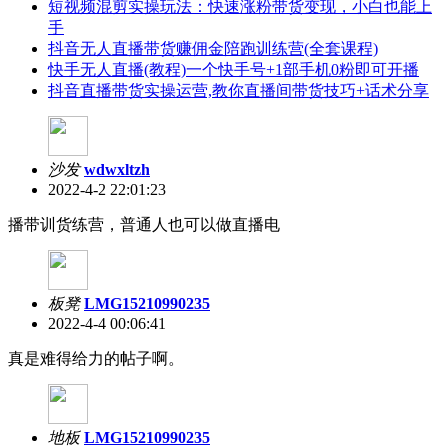
短视频混剪实操玩法：快速涨粉带货变现，小白也能上
手
抖音无人直播带货赚佣金陪跑训练营(全套课程)
快手无人直播(教程)一个快手号+1部手机0粉即可开播
抖音直播带货实操运营,教你直播间带货技巧+话术分享
沙发
wdwxltzh
2022-4-2 22:01:23
播带训货‬练营，普通人也可以做直播电
板凳
LMG15210990235
2022-4-4 00:06:41
真是难得给力的帖子啊。
地板
LMG15210990235