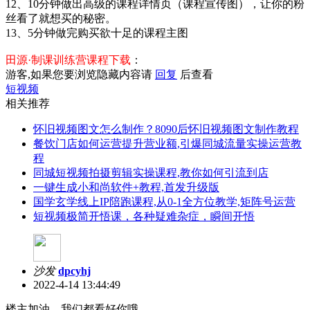
12、10分钟做出高级的课程详情页（课程宣传图），让你的粉
丝看了就想买的秘密。
13、5分钟做完购买欲十足的课程主图
田源·制课训练营课程下载
：
游客,如果您要浏览隐藏内容请
回复
后查看
短视频
相关推荐
怀旧视频图文怎么制作？8090后怀旧视频图文制作教程
餐饮门店如何运营提升营业额,引爆同城流量实操运营教
程
同城短视频拍摄剪辑实操课程,教你如何引流到店
一键生成小和尚软件+教程,首发升级版
国学玄学线上IP陪跑课程,从0-1全方位教学,矩阵号运营
短视频极简开悟课，各种​疑难杂症，瞬间开悟
沙发
dpcyhj
2022-4-14 13:44:49
楼主加油，我们都看好你哦