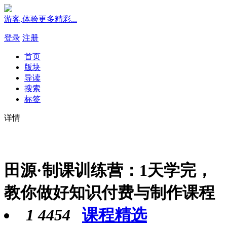
游客,体验更多精彩...
登录
注册
首页
版块
导读
搜索
标签
详情
田源·制课训练营：1天学完，
教你做好知识付费与制作课程
1
4454
课程精选