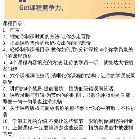
课程目录：
1、前言
2、缩短你制课时间的方法-让你少走弯路
3、提高课程售价的密码-卖出你的理想价
4、轻松制作课程目录-教你如何用5分钟深挖50个你学员最关
心的课程题材
5、4个课程内容填充的方法-让你的学员一听，就恍然大悟拍
案叫绝
6、六个课程润色技巧-清晰化你课程的结构，让你的学员感同
身受
7、讲师的4个禁忌-提前避坑，预防低级错误闹笑话。
8、课程录制与剪辑-为节约你的时间，只教你用得到的功能，
即便一句一句录也丝滑流畅
9、关于课程版权与商标名称的那些事-让你心中有数，不怕抄
袭
10、学浪工具的介绍-不要让这些细节，影响到你课程的销量
11、上架课程-一定要搞清楚这些设置，预防卖课途中被强制
下架