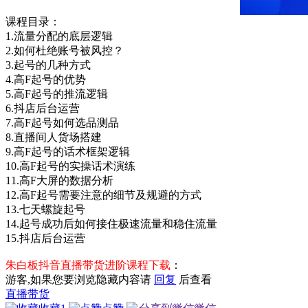
课程目录：
1.流量分配的底层逻辑
2.如何杜绝账号被风控？
3.起号的几种方式
4.高F起号的优势
5.高F起号的推流逻辑
6.抖店后台运营
7.高F起号如何选品测品
8.直播间人货场搭建
9.高F起号的话术框架逻辑
10.高F起号的实操话术演练
11.高F大屏的数据分析
12.高F起号需要注意的细节及规避的方式
13.七天螺旋起号
14.起号成功后如何接住极速流量和稳住流量
15.抖店后台运营
朱白板抖音直播带货进阶课程下载
：
游客,如果您要浏览隐藏内容请
回复
后查看
直播带货