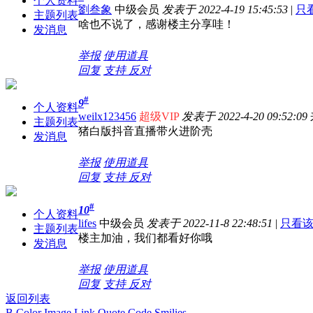
个人资料
劉叁象
中级会员
发表于 2022-4-19 15:45:53
|
只
主题列表
啥也不说了，感谢楼主分享哇！
发消息
举报
使用道具
回复
支持
反对
#
9
个人资料
weilx123456
超级VIP
发表于 2022-4-20 09:52:09
主题列表
猪白版抖音直播带火进阶壳
发消息
举报
使用道具
回复
支持
反对
#
10
个人资料
lifes
中级会员
发表于 2022-11-8 22:48:51
|
只看
主题列表
楼主加油，我们都看好你哦
发消息
举报
使用道具
回复
支持
反对
返回列表
B
Color
Image
Link
Quote
Code
Smilies