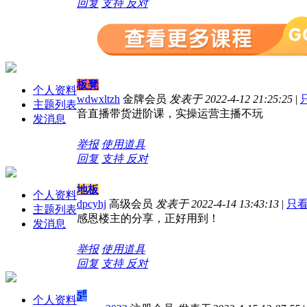
回复
支持
反对
板凳
个人资料
wdwxltzh
金牌会员
发表于 2022-4-12 21:25:25
|
主题列表
音直播带货进阶课，实操运营主播不玩
发消息
举报
使用道具
回复
支持
反对
地板
个人资料
dpcyhj
高级会员
发表于 2022-4-14 13:43:13
|
只
主题列表
感恩楼主的分享，正好用到！
发消息
举报
使用道具
回复
支持
反对
#
5
个人资料