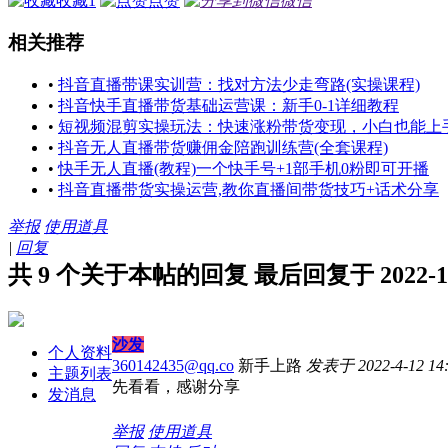
收藏
1
点赞
微信
相关推荐
•
抖音直播带课实训营：找对方法少走弯路(实操课程)
•
抖音快手直播带货基础运营课：新手0-1详细教程
•
短视频混剪实操玩法：快速涨粉带货变现，小白也能上
•
抖音无人直播带货赚佣金陪跑训练营(全套课程)
•
快手无人直播(教程)一个快手号+1部手机0粉即可开播
•
抖音直播带货实操运营,教你直播间带货技巧+话术分享
举报
使用道具
|
回复
共 9 个关于本帖的回复 最后回复于 2022-11-8
沙发
个人资料
360142435@qq.co
新手上路
发表于 2022-4-12 14:
主题列表
先看看，感谢分享
发消息
举报
使用道具