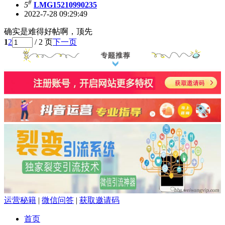
#
5
LMG15210990235
2022-7-28 09:29:49
确实是难得好帖啊，顶先
1
2
/ 2 页
下一页
运营秘籍
|
微信问答
|
获取邀请码
首页