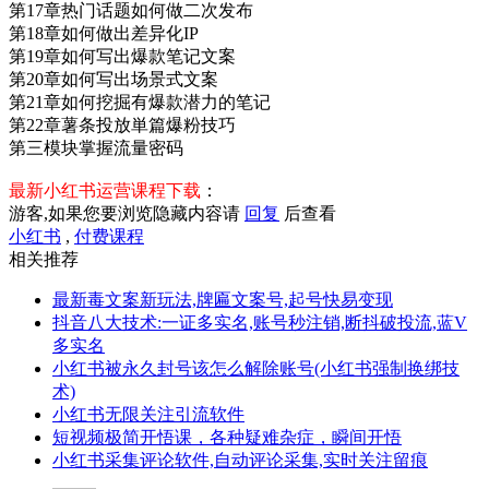
第17章热门话题如何做二次发布
第18章如何做出差异化IP
第19章如何写出爆款笔记文案
第20章如何写出场景式文案
第21章如何挖掘有爆款潜力的笔记
第22章薯条投放単篇爆粉技巧
第三模块掌握流量密码
最新小红书运营课程下载
：
游客,如果您要浏览隐藏内容请
回复
后查看
小红书
,
付费课程
相关推荐
最新毒文案新玩法,牌匾文案号,起号快易变现
抖音八大技术:一证多实名,账号秒注销,断抖破投流,蓝V
多实名
小红书被永久封号该怎么解除账号(小红书强制换绑技
术)
小红书无限关注引流软件
短视频极简开悟课，各种​疑难杂症，瞬间开悟
小红书采集评论软件,自动评论采集,实时关注留痕