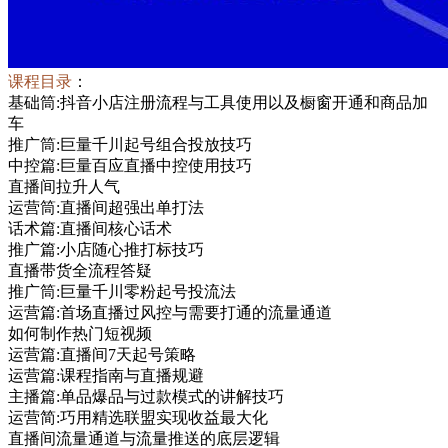
课程目录
：
基础筒:抖音小店注册流程与工具使用以及橱窗开通和商品加
车
推广筒:巨量千川起号组合投放技巧
中控篇:巨量百应直播中控使用技巧
直播间拉升人气
运营筒:直播间超强出单打法
话术篇:直播间核心话术
推广篇:小店随心推打标技巧
直播带货全流程答疑
推广筒:巨量千川零粉起号投流法
运营篇:首场直播过风控与需要打通的流量通道
如何制作热门短视频
运营篇:直播间7天起号策略
运营篇:课程指南与直播规避
主播篇:单品爆品与过款模式的讲解技巧
运营简:巧用精选联盟实现收益最大化
直播间流量通道与流量推送的底层逻辑