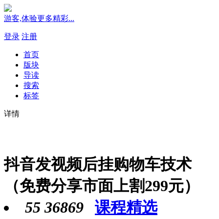
游客,体验更多精彩...
登录
注册
首页
版块
导读
搜索
标签
详情
抖音发视频后挂购物车技术
（免费分享市面上割299元）
55
36869
课程精选