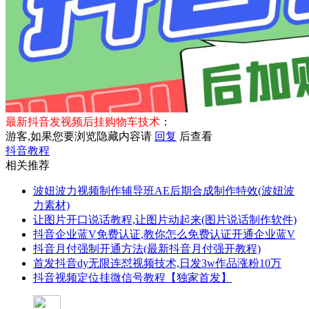
最新抖音发视频后挂购物车技术
：
游客,如果您要浏览隐藏内容请
回复
后查看
抖音教程
相关推荐
波妞波力视频制作辅导班AE后期合成制作特效(波妞波
力素材)
让图片开口说话教程,让图片动起来(图片说话制作软件)
抖音企业蓝V免费认证,教你怎么免费认证开通企业蓝V
抖音月付强制开通方法(最新抖音月付强开教程)
首发抖音dy无限连怼视频技术,日发3w作品涨粉10万
抖音视频定位挂微信号教程【独家首发】