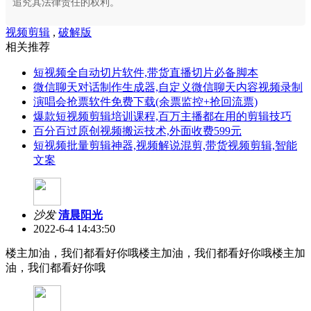
追究其法律责任的权利。
视频剪辑
,
破解版
相关推荐
短视频全自动切片软件,带货直播切片必备脚本
微信聊天对话制作生成器,自定义微信聊天内容视频录制
演唱会抢票软件免费下载(余票监控+抢回流票)
爆款短视频剪辑培训课程,百万主播都在用的剪辑技巧
百分百过原创视频搬运技术,外面收费599元
短视频批量剪辑神器,视频解说混剪,带货视频剪辑,智能
文案
沙发
清晨阳光
2022-6-4 14:43:50
楼主加油，我们都看好你哦楼主加油，我们都看好你哦楼主加
油，我们都看好你哦