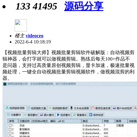
133
41495
源码分享
楼主
videoceo
2022-6-4 10:18:19
【视频批量剪辑大师】视频批量剪辑软件破解版：自动视频剪
辑神器，会打字就可以做视频剪辑。熟练后每天100+作品不
是问题，支持过高质量原创视频剪辑，显卡加速，极速批量视
频处理，一键全自动视频批量剪辑视频软件，做视频混剪的利
器。