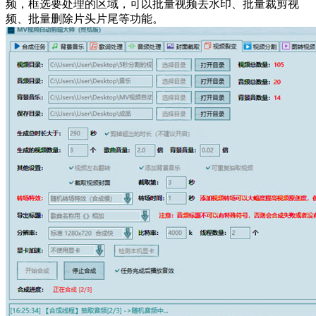
频，框选要处理的区域，可以批量视频去水印、批量裁剪视
频、批量删除片头片尾等功能。