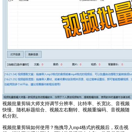
视频批量剪辑大师支持调节分辨率、比特率、长宽比、音视频
快慢、随机标题组合、视频左右翻转、视频重编码、音视频随
机分割。
视频批量剪辑如何使用？拖拽导入mp4格式的视频后，双击视