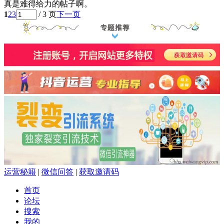
真是难得给力的帖子啊。
1
2
3
/ 3 页
下一页
运营秘籍
|
微信问答
|
获取邀请码
首页
论坛
搜索
我的