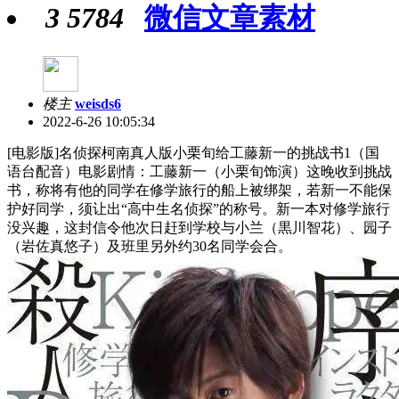
3
5784
微信文章素材
楼主
weisds6
2022-6-26 10:05:34
[电影版]名侦探柯南真人版小栗旬给工藤新一的挑战书1（国
语台配音）电影剧情：工藤新一（小栗旬饰演）这晚收到挑战
书，称将有他的同学在修学旅行的船上被绑架，若新一不能保
护好同学，须让出“高中生名侦探”的称号。新一本对修学旅行
没兴趣，这封信令他次日赶到学校与小兰（黒川智花）、园子
（岩佐真悠子）及班里另外约30名同学会合。