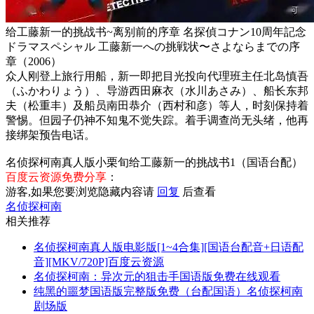
给工藤新一的挑战书~离别前的序章 名探偵コナン10周年記念
ドラマスペシャル 工藤新一への挑戦状〜さよならまでの序
章（2006）
众人刚登上旅行用船，新一即把目光投向代理班主任北岛慎吾
（ふかわりょう）、导游西田麻衣（水川あさみ）、船长东邦
夫（松重丰）及船员南田恭介（西村和彦）等人，时刻保持着
警惕。但园子仍神不知鬼不觉失踪。着手调查尚无头绪，他再
接绑架预告电话。
名侦探柯南真人版小栗旬给工藤新一的挑战书1（国语台配）
百度云资源免费分享
：
游客,如果您要浏览隐藏内容请
回复
后查看
名侦探柯南
相关推荐
名侦探柯南真人版电影版[1~4合集][国语台配音+日语配
音][MKV/720P]百度云资源
名侦探柯南：异次元的狙击手国语版免费在线观看
纯黑的噩梦国语版完整版免费（台配国语）名侦探柯南
剧场版