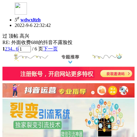
#
5
wdwxltzh
2022-9-6 22:32:42
过 顶帖 高兴
RE: 外面收费688的抖音不露脸投
1
2
3
4
.. 6
/ 6 页
下一页