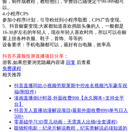
验，制作成教程，教给他们，学费自己随便定个99-999都可
以。
4.小程序CPS
参加小程序计划，引导粉丝到小程序取图，CPS广告变现。
5、抖音橱窗变现:大家都知道喜欢捣鼓头像的人，一般都是
16-30岁左右的年轻人，现在年轻人喜欢时尚，所以可以在橱
窗上挂各种衣服、鞋子，首饰、等等的
设备要求：手机电脑都可以，最好有台电脑，效率高
抖音不露脸投屏直播项目分享
：
游客,如果您要浏览隐藏内容请
回复
后查看
免费课程
相关推荐
抖音直播同款小视频劳斯莱斯中控改名视频汽车豪车祝
福(附软件)
漫画直播倒计时器,外面收费998【永久脚本+支持全平
台】
抖音无人直播动漫解说项目(最新外面收费899)单号日入
500+
零基础学习3D育儿动画：无需真人出镜(全套课程)
眼镜蛇电影：纪录片解说教程，纪实类解说必须知道的