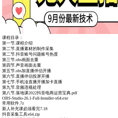
课程目录：
第一节.课程介绍
第二节.直播素材的制作采集
第二节.抖音账号问题账号热度
第三节.obs画面去重
第四节.声音画面去重
第五节.obs加直播伴侣开播
第六节.直播伴侣投屏开播
第七节.手机淦直播开播加卡直播
第九节.音频违规处理
第八节.落地课2022抖音电商运营宝典.pdf
OBS-Studio-26.1-Full-Installer-x64.exe
常用软件.7z
新人补充课必须看完7.18
抖音采集工具x64.zip