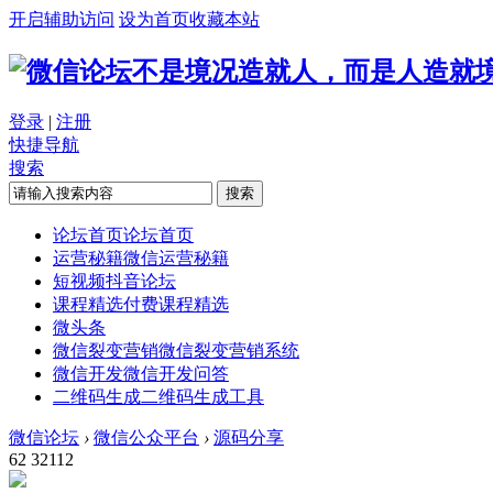
开启辅助访问
设为首页
收藏本站
不是境况造就人，而是人造就
登录
|
注册
快捷导航
搜索
搜索
论坛首页
论坛首页
运营秘籍
微信运营秘籍
短视频
抖音论坛
课程精选
付费课程精选
微头条
微信裂变营销
微信裂变营销系统
微信开发
微信开发问答
二维码生成
二维码生成工具
微信论坛
›
微信公众平台
›
源码分享
62
32112