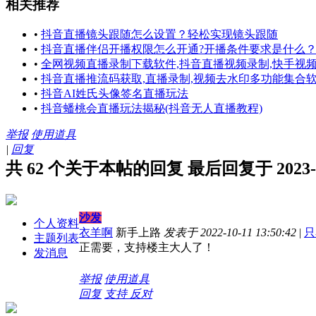
相关推荐
•
抖音直播镜头跟随怎么设置？轻松实现镜头跟随
•
抖音直播伴侣开播权限怎么开通?开播条件要求是什么
•
全网视频直播录制下载软件,抖音直播视频录制,快手视
•
抖音直播推流码获取,直播录制,视频去水印多功能集合
•
抖音AI姓氏头像签名直播玩法
•
抖音蟠桃会直播玩法揭秘(抖音无人直播教程)
举报
使用道具
|
回复
共 62 个关于本帖的回复 最后回复于 2023-9-2
沙发
个人资料
衣羊啊
新手上路
发表于 2022-10-11 13:50:42
|
只
主题列表
正需要，支持楼主大人了！
发消息
举报
使用道具
回复
支持
反对