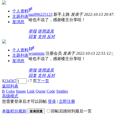
#
9
个人资料
qaz896225123
新手上路
发表于 2022-10-13 20:47
主题列表
啥也不说了，感谢楼主分享哇！
发消息
举报
使用道具
回复
支持
反对
#
10
个人资料
woainiqiu
注册会员
发表于 2022-10-13 22:51:12
|
主题列表
啥也不说了，感谢楼主分享哇！
发消息
举报
使用道具
回复
支持
反对
1
2
3
4
5
6
7
/ 7 页
下一页
返回列表
B
Color
Image
Link
Quote
Code
Smilies
高级模式
您需要登录后才可以回帖
登录
|
立即注册
本版积分规则
回帖后跳转到最后一页
发表回复