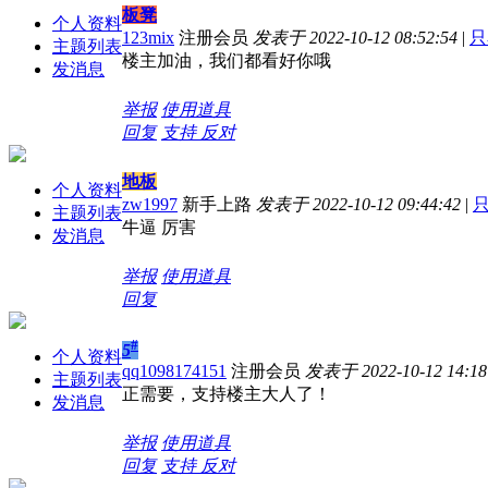
板凳
个人资料
123mix
注册会员
发表于 2022-10-12 08:52:54
|
只
主题列表
楼主加油，我们都看好你哦
发消息
举报
使用道具
回复
支持
反对
地板
个人资料
zw1997
新手上路
发表于 2022-10-12 09:44:42
|
主题列表
牛逼 厉害
发消息
举报
使用道具
回复
#
5
个人资料
qq1098174151
注册会员
发表于 2022-10-12 14:18
主题列表
正需要，支持楼主大人了！
发消息
举报
使用道具
回复
支持
反对