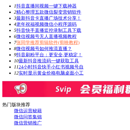
1
抖音直播间视频一键下载神器
2
精心整理五款微信裂变营销软件
3
最新抖音卡直播广场技术分享！
4
老年祝福视频微信小程序源码
5
抖音快手直播监控录制工具下载
6
微信视频号无人直播视频教程
7
张同学推荐剪辑软件(剪映教程)
8
微信视频号如何推流直播？
9
抖音刷粉平台：更安全,更稳定！
10
最新抖音推流码一键获取工具
11
24小时抖音快手小红书视频号自
12
实时显示黄金价格电脑桌面小工
热门版块推荐
微信运营秘籍
微信问答集锦
微信营销推广