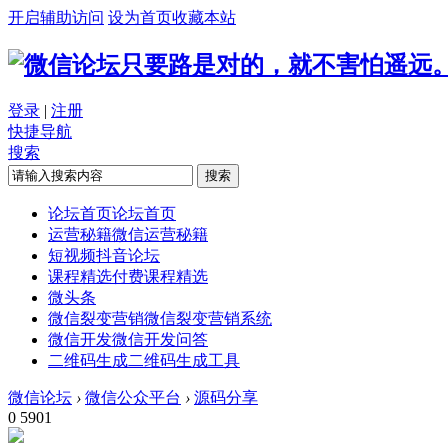
开启辅助访问
设为首页
收藏本站
只要路是对的，就不害怕遥远
登录
|
注册
快捷导航
搜索
搜索
论坛首页
论坛首页
运营秘籍
微信运营秘籍
短视频
抖音论坛
课程精选
付费课程精选
微头条
微信裂变营销
微信裂变营销系统
微信开发
微信开发问答
二维码生成
二维码生成工具
微信论坛
›
微信公众平台
›
源码分享
0
5901