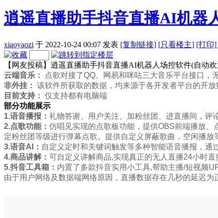
逍遥直播助手抖音直播AI机器人
xiaoyaozi
于 2022-10-24 00:07
发表
[复制链接]
[
只看楼主]
[打印
【网友投稿】逍遥直播助手抖音直播AI机器人场控软件(自动欢
云端音乐：
点歌对接了QQ、网易和咪咕三大音乐平台接口，
非外挂：
该软件所获取的数据，均来源于各开发者平台的开放数
目前支持：
仅支持都有电脑端
部分功能展示
1.语音播报：
礼物答谢、用户关注、加粉丝团、进直播间，评
2.点歌功能：
仿唱见实现的点歌板功能，提供OBS前端播放
定粉丝团等级进行弹幕点歌。提供自定义屏蔽歌曲，空闲播放
3.语音AI：
自定义定时和关键词触发等多种智能语音播报，通
4.商品讲解：
可自定义讲解商品,实现真正的无人直播24小时直
5.抖音工具箱：
内置了多款抖音实用小工具,帮助主播/短视频U
由于用户网络及数据端网络原因，直播数据存在几秒的延迟为