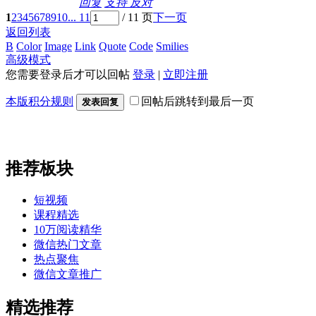
回复
支持
反对
1
2
3
4
5
6
7
8
9
10
... 11
/ 11 页
下一页
返回列表
B
Color
Image
Link
Quote
Code
Smilies
高级模式
您需要登录后才可以回帖
登录
|
立即注册
本版积分规则
回帖后跳转到最后一页
发表回复
推荐板块
短视频
课程精选
10万阅读精华
微信热门文章
热点聚焦
微信文章推广
精选推荐