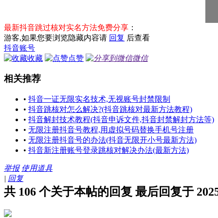
最新抖音跳过核对实名方法免费分享
：
游客,如果您要浏览隐藏内容请
回复
后查看
抖音账号
收藏
点赞
微信
相关推荐
•
抖音一证无限实名技术,无视账号封禁限制
•
抖音跳核对怎么解决?(抖音跳核对最新方法教程)
•
抖音解封技术教程(抖音申诉文件,抖音封禁解封方法等)
•
无限注册抖音号教程,用虚拟号码替换手机号注册
•
无限注册抖音号的办法(抖音无限开小号最新方法)
•
抖音新注册账号登录跳核对解决办法(最新方法)
举报
使用道具
|
回复
共 106 个关于本帖的回复 最后回复于 2025-7-