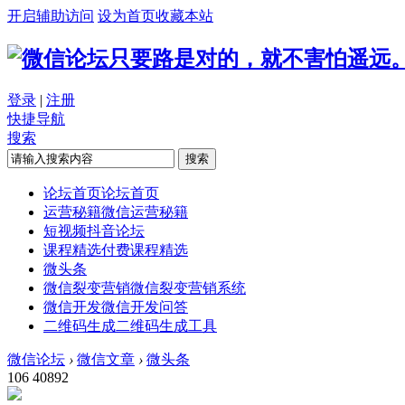
开启辅助访问
设为首页
收藏本站
只要路是对的，就不害怕遥远
登录
|
注册
快捷导航
搜索
搜索
论坛首页
论坛首页
运营秘籍
微信运营秘籍
短视频
抖音论坛
课程精选
付费课程精选
微头条
微信裂变营销
微信裂变营销系统
微信开发
微信开发问答
二维码生成
二维码生成工具
微信论坛
›
微信文章
›
微头条
106
40892