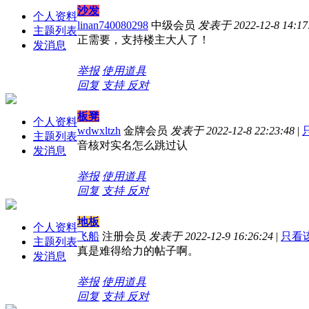
沙发
个人资料
linan740080298
中级会员
发表于 2022-12-8 14:17
主题列表
正需要，支持楼主大人了！
发消息
举报
使用道具
回复
支持
反对
板凳
个人资料
wdwxltzh
金牌会员
发表于 2022-12-8 22:23:48
|
主题列表
音核对实名怎么跳过认
发消息
举报
使用道具
回复
支持
反对
地板
个人资料
飞船
注册会员
发表于 2022-12-9 16:26:24
|
只看
主题列表
真是难得给力的帖子啊。
发消息
举报
使用道具
回复
支持
反对