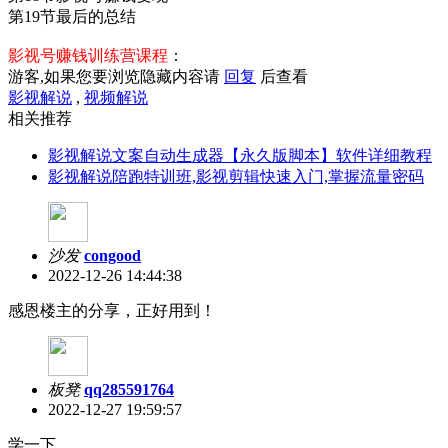
第19节最后的总结
影视号赚钱训练营课程
：
游客,如果您要浏览隐藏内容请
回复
后查看
影视解说
,
视频解说
相关推荐
影视解说文案自动生成器【永久版脚本】软件详细教程
影视解说陪跑特训班,影视剪辑快速入门,掌握流量密码
沙发
congood
2022-12-26 14:44:38
感恩楼主的分享，正好用到！
板凳
qq285591764
2022-12-27 19:59:57
学一下………