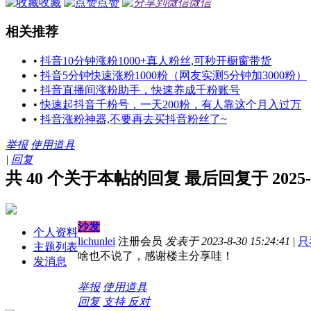
收藏
点赞
微信
相关推荐
•
抖音10分钟涨粉1000+真人粉丝,可秒开橱窗带货
•
抖音5分钟快速涨粉1000粉（网友实测5分钟加3000粉）
•
抖音直播间涨粉助手，快速养成千粉账号
•
快速起抖音千粉号，一天200粉，有人靠这个月入过万
•
抖音涨粉神器,不要再去买抖音粉丝了~
举报
使用道具
|
回复
共 40 个关于本帖的回复 最后回复于 2025-7-1
沙发
个人资料
lichunlei
注册会员
发表于 2023-8-30 15:24:41
|
只
主题列表
啥也不说了，感谢楼主分享哇！
发消息
举报
使用道具
回复
支持
反对