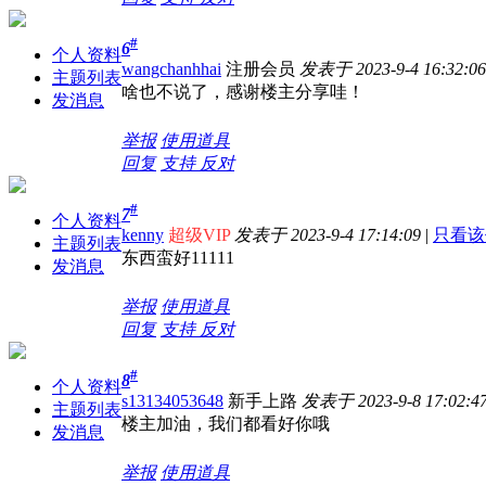
#
6
个人资料
wangchanhhai
注册会员
发表于 2023-9-4 16:32:06
主题列表
啥也不说了，感谢楼主分享哇！
发消息
举报
使用道具
回复
支持
反对
#
7
个人资料
kenny
超级VIP
发表于 2023-9-4 17:14:09
|
只看该
主题列表
东西蛮好11111
发消息
举报
使用道具
回复
支持
反对
#
8
个人资料
s13134053648
新手上路
发表于 2023-9-8 17:02:4
主题列表
楼主加油，我们都看好你哦
发消息
举报
使用道具