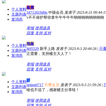
板凳
个人资料
3471261949q
中级会员
发表于 2023-8-31 09:44:1
主题列表
v不不保护帮你拿牛牛牛牛牛呐呐呐呐呐呐呐呐
发消息
举报
使用道具
回复
支持
反对
地板
个人资料
jk95529
新手上路
发表于 2023-9-3 20:44:26
|
只
主题列表
正需要，支持楼主大人了！
发消息
举报
使用道具
回复
支持
反对
#
5
个人资料
jieting0717
月费会员
发表于 2023-9-3 21:59:26
|
主题列表
啥也不说了，感谢楼主分享哇！
发消息
举报
使用道具
回复
支持
反对