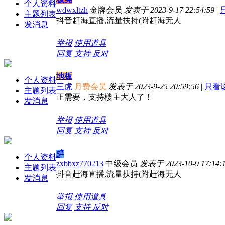
个人资料
wdwxltzh
金牌会员
发表于 2023-9-17 22:54:59
|
主题列表
抖音赶海直播,流量扶持(附赶海无人
发消息
举报
使用道具
回复
支持
反对
地板
个人资料
三虎
月费会员
发表于 2023-9-25 20:59:56
|
只看
主题列表
正需要，支持楼主大人了！
发消息
举报
使用道具
回复
支持
反对
#
5
个人资料
zxbbxz770213
中级会员
发表于 2023-10-9 17:14:
主题列表
抖音赶海直播,流量扶持(附赶海无人
发消息
举报
使用道具
回复
支持
反对