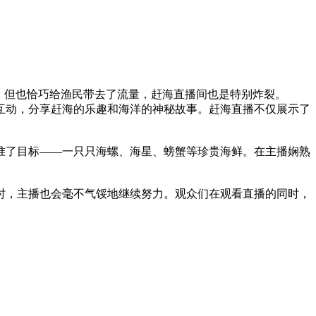
响，但也恰巧给渔民带去了流量，赶海直播间也是特别炸裂。
互动，分享赶海的乐趣和海洋的神秘故事。赶海直播不仅展示了
准了目标——一只只海螺、海星、螃蟹等珍贵海鲜。在主播娴熟
时，主播也会毫不气馁地继续努力。观众们在观看直播的同时，