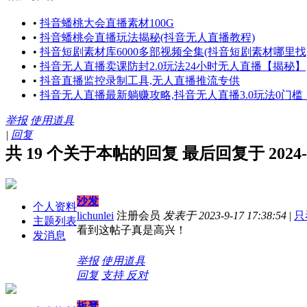
•
抖音蟠桃大会直播素材100G
•
抖音蟠桃会直播玩法揭秘(抖音无人直播教程)
•
抖音短剧素材库6000多部视频全集(抖音短剧素材哪里找
•
抖音无人直播卖课防封2.0玩法24小时无人直播【揭秘】
•
抖音直播监控录制工具,无人直播推流专供
•
抖音无人直播最新躺赚攻略,抖音无人直播3.0玩法0门槛
举报
使用道具
|
回复
共 19 个关于本帖的回复 最后回复于 2024-4-1
沙发
个人资料
lichunlei
注册会员
发表于 2023-9-17 17:38:54
|
只
主题列表
看到这帖子真是高兴！
发消息
举报
使用道具
回复
支持
反对
板凳