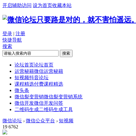
开启辅助访问
设为首页
收藏本站
只要路是对的，就不害怕遥远
登录
|
注册
快捷导航
搜索
搜索
论坛首页
论坛首页
运营秘籍
微信运营秘籍
短视频
抖音论坛
课程精选
付费课程精选
微头条
微信裂变营销
微信裂变营销系统
微信开发
微信开发问答
二维码生成
二维码生成工具
微信论坛
›
微信公众平台
›
短视频
19
6762