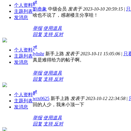
#
6
个人资料
劉叁象
中级会员
发表于 2023-10-10 20:59:15
|
只
主题列表
啥也不说了，感谢楼主分享哇！
发消息
举报
使用道具
回复
支持
反对
#
7
个人资料
lyhshr
新手上路
发表于 2023-10-11 15:05:06
|
只
主题列表
真是难得给力的帖子啊。
发消息
举报
使用道具
回复
支持
反对
#
8
个人资料
wrx0625
新手上路
发表于 2023-10-12 22:34:58
|
主题列表
回的人少，我来小顶一下
发消息
举报
使用道具
回复
支持
反对