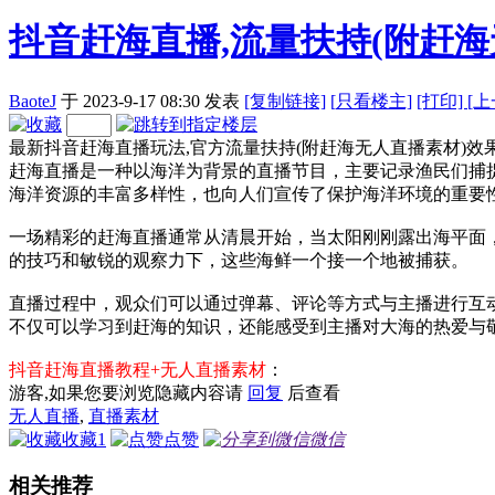
抖音赶海直播,流量扶持(附赶海
BaoteJ
于 2023-9-17 08:30
发表
[复制链接]
[
只看楼主]
[打印]
[
最新抖音赶海直播玩法,官方流量扶持(附赶海无人直播素材)
赶海直播是一种以海洋为背景的直播节目，主要记录渔民们捕
海洋资源的丰富多样性，也向人们宣传了保护海洋环境的重要
一场精彩的赶海直播通常从清晨开始，当太阳刚刚露出海平面
的技巧和敏锐的观察力下，这些海鲜一个接一个地被捕获。
直播过程中，观众们可以通过弹幕、评论等方式与主播进行互
不仅可以学习到赶海的知识，还能感受到主播对大海的热爱与
抖音赶海直播教程+无人直播素材
：
游客,如果您要浏览隐藏内容请
回复
后查看
无人直播
,
直播素材
收藏
1
点赞
微信
相关推荐