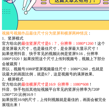
视频号视频作品最佳尺寸分为竖屏和横屏两种情况
：
1、竖屏模式
官方给出的
最佳竖屏尺寸是6：7，分辨率：1080*1260
！这个
是竖屏最大尺寸，也是最佳尺寸，是全屏最大显示尺寸！
如果使用抖音、快手常见的视频比例是竖屏9:16，分辨率
1080*1920！如果按照这个尺寸上传到视频号，视频上下部分
会被裁剪！
所以，视频号1080P竖屏视频最佳尺寸：1080*1260，也就是
说最大的画面比例，就是6:7，这是视频号的满屏效果。
2、横屏模式
官方给出的
最佳横屏尺寸是16:9 分辨率：1080*608
！
抖音、快手包括其他短视频平台常见的竖屏分辨率为720P
1280*720 比例16:9！
如果按照16:9的尺寸，上传到视频就是最佳的，画面会被完全
展现出来！