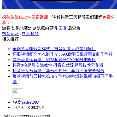
枫芸传媒线上学员密训课
：讲解抖音三天起号案例课程
免费分
享
：
游客,如果您要浏览隐藏内容请
回复
后查看
抖音运营
,
抖音起号
相关推荐
全网抖音赚钱新模式，抖音流量大战暴利项目
怀旧视频图文怎么制作？8090后怀旧视频图文制作教程
参哥流量运营课，短视频账号定位起号IP孵化
抖音0粉起号实战教学,抖音自然流起号技术天花板
抖音美女号玩法，新号不封号，暴力无脑安全起号
爆款视频前三秒怎么拍？教您50种爆款视频拍摄不同手
法
沙发
jacket007
2021-6-28 09:37:40
顶帖3333333333333333333