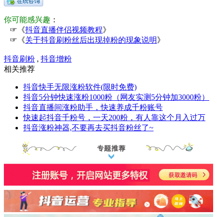
你可能感兴趣
：
☞《
抖音直播伴侣视频教程
》
☞《
关于抖音刷粉丝后出现掉粉的现象说明
》
抖音刷粉
,
抖音增粉
相关推荐
抖音快手无限涨粉软件(限时免费)
抖音5分钟快速涨粉1000粉（网友实测5分钟加3000粉）
抖音直播间涨粉助手，快速养成千粉账号
快速起抖音千粉号，一天200粉，有人靠这个月入过万
抖音涨粉神器,不要再去买抖音粉丝了~