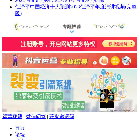
2022油价走势图：92号95号油价涨势凶猛
任泽平中国经济十大预测2023任泽平年度演讲视频(完整
版)
运营秘籍
|
微信问答
|
获取邀请码
首页
论坛