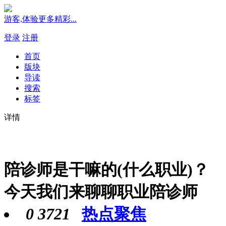
游客,体验更多精彩...
登录
注册
首页
版块
导读
搜索
标签
详情
陪诊师是干嘛的(什么职业)？
今天我们来聊聊职业陪诊师
0
3721
热点聚焦