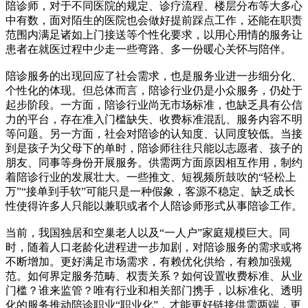
陪诊师，对于不同医院的规定、诊疗流程、楼层分布等大多心
中有数，面对陌生的医院也会做好提前踩点工作，还能在职责
范围内满足诸如上门接送等个性化要求，以用心用情的服务让
患者在就医过程中少走一些弯路、多一份暖心关怀与陪伴。
陪诊服务的出现回应了社会需求，也是服务业进一步细分化、
个性化的体现。但总体而言，陪诊行业仍是小众服务，仍处于
起步阶段。一方面，陪诊行业尚无市场标准，也缺乏具有公信
力的平台，存在准入门槛缺失、收费标准混乱、服务内容不明
等问题。另一方面，社会对陪诊的认知度、认同度较低。当接
到是孩子为父母下的单时，陪诊师往往只能以志愿者、孩子的
朋友、同事等身份开展服务。供需两方面原因相互作用，制约
着陪诊行业的发展壮大。一些推文、短视频所鼓吹的“轻松上
万”“接单到手软”可能只是一种假象，客源不稳定、缺乏成长
性使得许多人只能以兼职或者个人陪诊师形式从事陪诊工作。
当前，我国独居和空巢老人以及“一人户”家庭规模巨大。同
时，随着人口老龄化进程进一步加剧，对陪诊服务的需求或将
不断增加。更好满足市场需求，有赖优化供给，有赖加强规
范。如何界定服务范畴、权责关系？如何设置收费标准、从业
门槛？谁来监管？唯有行业和相关部门携手，以标准化、透明
化的服务推动陪诊职业“职业化”，才能更好链接供需两端，更