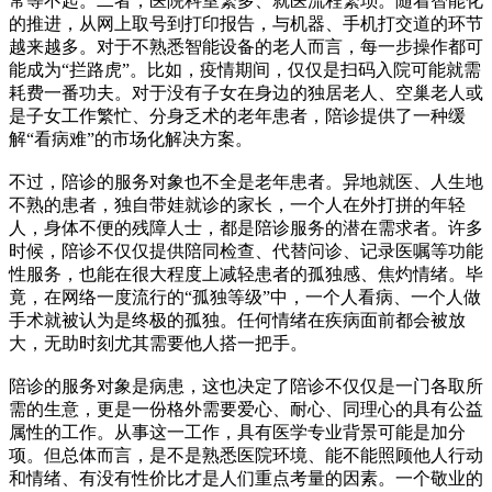
常等不起。二者，医院科室繁多、就医流程繁琐。随着智能化
的推进，从网上取号到打印报告，与机器、手机打交道的环节
越来越多。对于不熟悉智能设备的老人而言，每一步操作都可
能成为“拦路虎”。比如，疫情期间，仅仅是扫码入院可能就需
耗费一番功夫。对于没有子女在身边的独居老人、空巢老人或
是子女工作繁忙、分身乏术的老年患者，陪诊提供了一种缓
解“看病难”的市场化解决方案。
不过，陪诊的服务对象也不全是老年患者。异地就医、人生地
不熟的患者，独自带娃就诊的家长，一个人在外打拼的年轻
人，身体不便的残障人士，都是陪诊服务的潜在需求者。许多
时候，陪诊不仅仅提供陪同检查、代替问诊、记录医嘱等功能
性服务，也能在很大程度上减轻患者的孤独感、焦灼情绪。毕
竟，在网络一度流行的“孤独等级”中，一个人看病、一个人做
手术就被认为是终极的孤独。任何情绪在疾病面前都会被放
大，无助时刻尤其需要他人搭一把手。
陪诊的服务对象是病患，这也决定了陪诊不仅仅是一门各取所
需的生意，更是一份格外需要爱心、耐心、同理心的具有公益
属性的工作。从事这一工作，具有医学专业背景可能是加分
项。但总体而言，是不是熟悉医院环境、能不能照顾他人行动
和情绪、有没有性价比才是人们重点考量的因素。一个敬业的