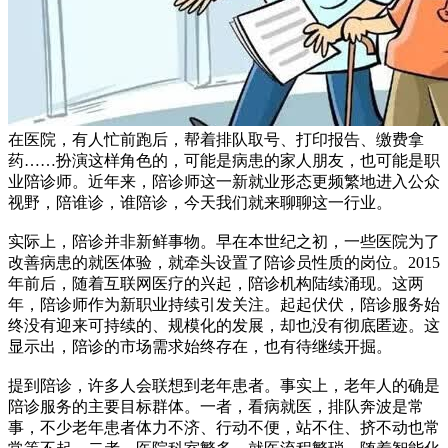
在医院，有人忙前跑后，帮着排队取号、打印报告、缴费拿
药……扮演这样角色的，可能是病患的家人朋友，也可能是职
业陪诊师。近年来，陪诊师这一新就业形态更频繁地进入公众
视野，陪谁诊，谁陪诊，今天我们就来聊聊这一行业。
实际上，陪诊并非新鲜事物。早在本世纪之初，一些医院为了
改善病患的就医体验，就牵头设置了陪诊员性质的岗位。2015
年前后，随着互联网医疗的兴起，陪诊机构陆续涌现。这两
年，陪诊师作为新职业持续引发关注。起起伏伏，陪诊服务始
终没有迎来可持续的、规模化的发展，却也没有彻底匿迹。这
显示出，陪诊的市场需求始终存在，也有待继续开掘。
提到陪诊，许多人会联想到老年患者。事实上，老年人的确是
陪诊服务的主要目标群体。一者，看病就医，排队奔波是常
事，不少老年患者体力不济、行动不便，站不住、挤不动也常