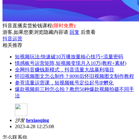
抖音直播卖货捡钱课程
(限时免费)
:
游客,如果您要浏览隐藏内容请
回复
后查看
抖音运营
相关推荐
短视频玩法:快速破10万播放量核心技巧+流量密码
情感账号运营矩阵,短视频变现月入10万(教程+素材)
全网抖音赚钱新模式，抖音流量大战暴利项目
怀旧视频图文怎么制作？8090后怀旧视频图文制作教程
参哥流量运营课，短视频账号定位起号IP孵化
爆款视频前三秒怎么拍？教您50种爆款视频拍摄不同手
法
沙发
hexiaoqing
2023-4-28 12:25:08
怎么联系你