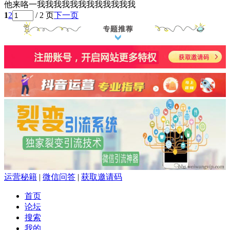
他来咯一我我我我我我我我我我我我
1
2
/ 2 页
下一页
运营秘籍
|
微信问答
|
获取邀请码
首页
论坛
搜索
我的