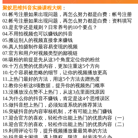
聚蚁思维抖音实操课程大纲
：
01.帐号注册如果出现问题，再怎么努力都是白费：帐号注册
02.帐号注册如果出现问题，再怎么努力都是白费：资料填写
03.是玄学还是规则？日常养号的10个要点？
04.不用拍视频也可以赚钱的抖音
05.搬运别人的视频直接拿来赚钱
06.真人拍摄制作最容易变现的视频
07.官方和用户对视频类型的鄙视链
08.吸粉的前提是先从这3个角度定位你的粉丝
09.十万点赞的优质内容，更加注重这5个方向
10.七个容易被忽略的细节，让你的视频播放更高
11.上热门最好的方法，用这5个方法去蹭热度
12.教你分析这8项数据，提升你的视频热门概率
13.没播放没点赞不上热门，从这3点里面找原因
14.为什么你的抖音不赚钱，肯定是这4个思维误区
15.做抖音想上热门，必须知道系统的推荐算法
16.突破抖音的内容审核机制，才有可能上热门赚钱
17.迎合官方的喜欢，轻松作出能上热门的优质内容（一）
18.迎合官方的喜欢，轻松作出能上热门的优质内容（二）
19.利用评论引导，提升视频播放量最简单的方法
20.抖音最大困境，遇上降权、限流、封号该怎么办