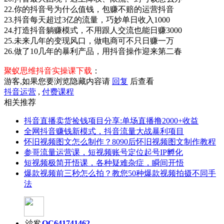
22.你的抖音号为什么值钱，包赚不赔的运营抖音
23.抖音每天超过3亿的流量，巧妙单日收入1000
24.打造抖音躺赚模式，不用跟人交流也能日赚3000
25.未来几年的变现风口，做电商可不只日赚一万
26.做了10几年的暴利产品，用抖音操作迎来第二春
聚蚁思维抖音实操课下载
：
游客,如果您要浏览隐藏内容请
回复
后查看
抖音运营
,
付费课程
相关推荐
抖音直播卖货捡钱项目分享:单场直播撸2000+收益
全网抖音赚钱新模式，抖音流量大战暴利项目
怀旧视频图文怎么制作？8090后怀旧视频图文制作教程
参哥流量运营课，短视频账号定位起号IP孵化
短视频极简开悟课，各种​疑难杂症，瞬间开悟
爆款视频前三秒怎么拍？教您50种爆款视频拍摄不同手
法
沙发
QC641741462.