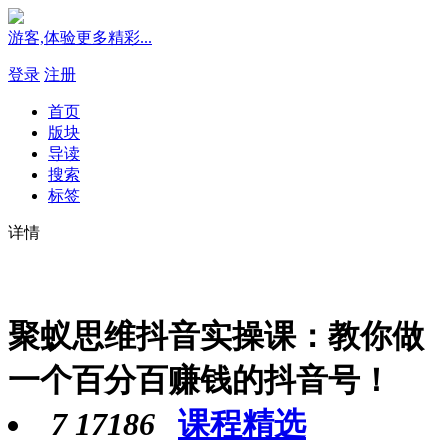
游客,体验更多精彩...
登录
注册
首页
版块
导读
搜索
标签
详情
聚蚁思维抖音实操课：教你做
一个百分百赚钱的抖音号！
7
17186
课程精选