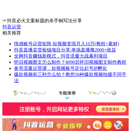
☞抖音必火文案标题的杀手锏写法分享
抖音运营
相关推荐
情感账号运营矩阵,短视频变现月入10万(教程+素材)
抖音直播卖货捡钱项目分享:单场直播撸2000+收益
全网抖音赚钱新模式，抖音流量大战暴利项目
怀旧视频图文怎么制作？8090后怀旧视频图文制作教程
参哥流量运营课，短视频账号定位起号IP孵化
爆款视频前三秒怎么拍？教您50种爆款视频拍摄不同手
法