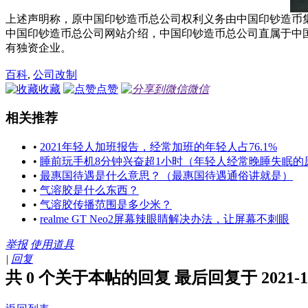
上述声明称，原中国印钞造币总公司权利义务由中国印钞造币
中国印钞造币总公司网站介绍，中国印钞造币总公司直属于中
有独资企业。
百科
,
公司改制
收藏
点赞
微信
相关推荐
•
2021年轻人加班报告，经常加班的年轻人占76.1%
•
睡前玩手机8分钟兴奋超1小时（年轻人经常晚睡失眠的
•
最惠国待遇是什么意思？（最惠国待遇通俗讲就是）
•
气溶胶是什么东西？
•
气溶胶传播范围是多少米？
•
realme GT Neo2屏幕辣眼睛解决办法，让屏幕不刺眼
举报
使用道具
|
回复
共 0 个关于本帖的回复 最后回复于 2021-12-2