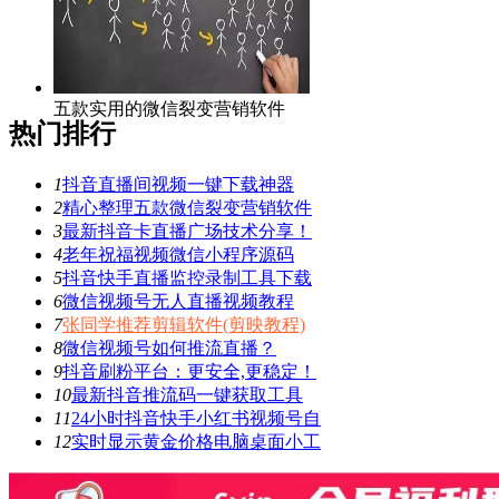
五款实用的微信裂变营销软件
热门排行
1
抖音直播间视频一键下载神器
2
精心整理五款微信裂变营销软件
3
最新抖音卡直播广场技术分享！
4
老年祝福视频微信小程序源码
5
抖音快手直播监控录制工具下载
6
微信视频号无人直播视频教程
7
张同学推荐剪辑软件(剪映教程)
8
微信视频号如何推流直播？
9
抖音刷粉平台：更安全,更稳定！
10
最新抖音推流码一键获取工具
11
24小时抖音快手小红书视频号自
12
实时显示黄金价格电脑桌面小工