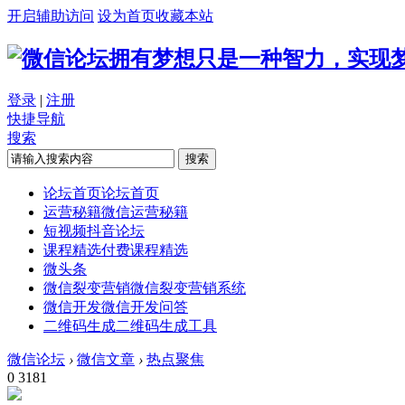
开启辅助访问
设为首页
收藏本站
拥有梦想只是一种智力，实现
登录
|
注册
快捷导航
搜索
搜索
论坛首页
论坛首页
运营秘籍
微信运营秘籍
短视频
抖音论坛
课程精选
付费课程精选
微头条
微信裂变营销
微信裂变营销系统
微信开发
微信开发问答
二维码生成
二维码生成工具
微信论坛
›
微信文章
›
热点聚焦
0
3181