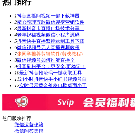
热门排行
1
抖音直播间视频一键下载神器
2
精心整理五款微信裂变营销软件
3
最新抖音卡直播广场技术分享！
4
老年祝福视频微信小程序源码
5
抖音快手直播监控录制工具下载
6
微信视频号无人直播视频教程
7
张同学推荐剪辑软件(剪映教程)
8
微信视频号如何推流直播？
9
抖音刷粉平台：更安全,更稳定！
10
最新抖音推流码一键获取工具
11
24小时抖音快手小红书视频号自
12
实时显示黄金价格电脑桌面小工
热门版块推荐
微信运营秘籍
微信问答集锦