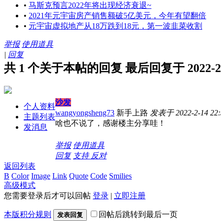
•
马斯克预言2022年将出现经济衰退~
•
2021年元宇宙房产销售额破5亿美元，今年有望翻倍
•
元宇宙虚拟地产从18万跌到18元，第一波韭菜收割
举报
使用道具
|
回复
共 1 个关于本帖的回复 最后回复于 2022-2-14
沙发
个人资料
wangyongsheng73
新手上路
发表于 2022-2-14 22:
主题列表
啥也不说了，感谢楼主分享哇！
发消息
举报
使用道具
回复
支持
反对
返回列表
B
Color
Image
Link
Quote
Code
Smilies
高级模式
您需要登录后才可以回帖
登录
|
立即注册
本版积分规则
回帖后跳转到最后一页
发表回复