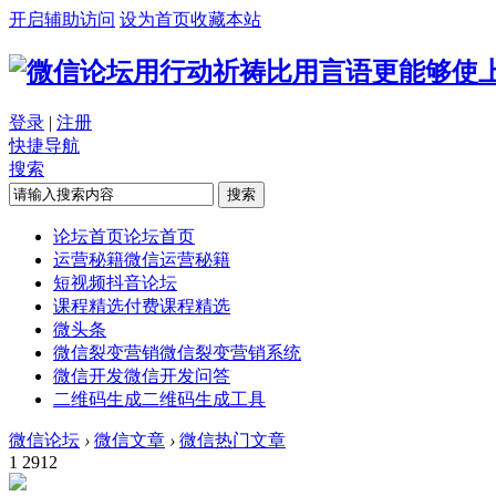
开启辅助访问
设为首页
收藏本站
用行动祈祷比用言语更能够使
登录
|
注册
快捷导航
搜索
搜索
论坛首页
论坛首页
运营秘籍
微信运营秘籍
短视频
抖音论坛
课程精选
付费课程精选
微头条
微信裂变营销
微信裂变营销系统
微信开发
微信开发问答
二维码生成
二维码生成工具
微信论坛
›
微信文章
›
微信热门文章
1
2912