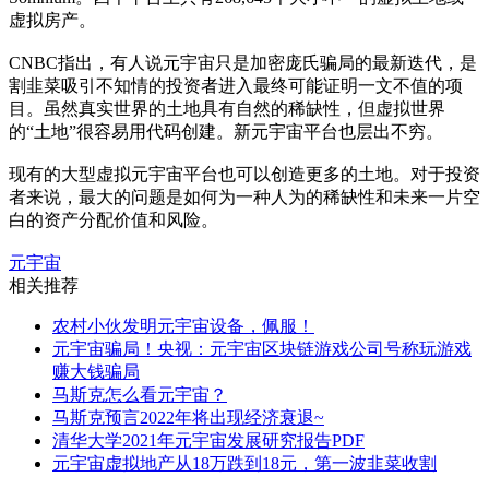
虚拟房产。
CNBC指出，有人说元宇宙只是加密庞氏骗局的最新迭代，是
割韭菜吸引不知情的投资者进入最终可能证明一文不值的项
目。虽然真实世界的土地具有自然的稀缺性，但虚拟世界
的“土地”很容易用代码创建。新元宇宙平台也层出不穷。
现有的大型虚拟元宇宙平台也可以创造更多的土地。对于投资
者来说，最大的问题是如何为一种人为的稀缺性和未来一片空
白的资产分配价值和风险。
元宇宙
相关推荐
农村小伙发明元宇宙设备，佩服！
元宇宙骗局！央视：元宇宙区块链游戏公司号称玩游戏
赚大钱骗局
马斯克怎么看元宇宙？
马斯克预言2022年将出现经济衰退~
清华大学2021年元宇宙发展研究报告PDF
元宇宙虚拟地产从18万跌到18元，第一波韭菜收割